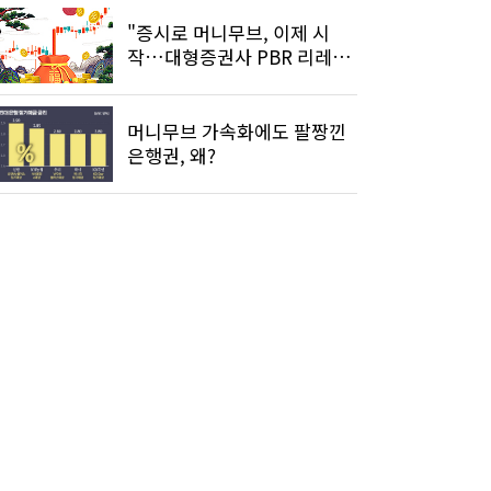
"증시로 머니무브, 이제 시
작…대형증권사 PBR 리레이
팅 온다"
머니무브 가속화에도 팔짱낀
은행권, 왜?