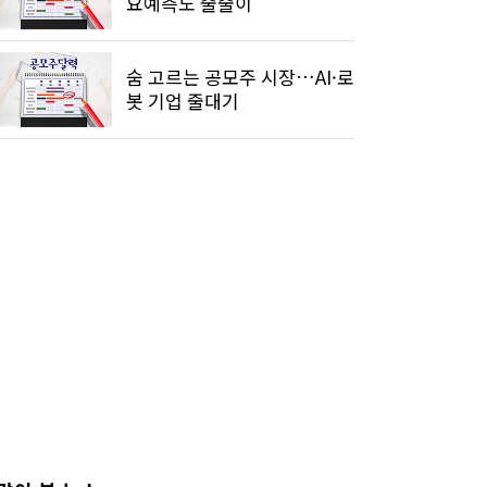
요예측도 줄줄이
숨 고르는 공모주 시장…AI·로
봇 기업 줄대기