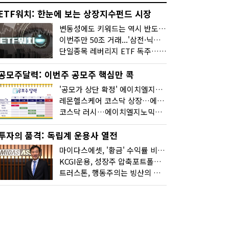
ETF워치: 한눈에 보는 상장지수펀드 시장
변동성에도 키워드는 역시 반도체…신상품은 우주·방산
이번주만 50조 거래...'삼전·닉스 레버리지' 수익률은 -30%
단일종목 레버리지 ETF 독주…'증시 블랙홀'
공모주달력: 이번주 공모주 핵심만 콕
'공모가 상단 확정' 에이치엘지노믹스 청약
레몬헬스케어 코스닥 상장…에이치엘지노믹스 수요예측
코스닥 러시…에이치엘지노믹스 수요예측·레메디 청약
투자의 품격: 독립계 운용사 열전
마이다스에셋, '황금' 수익률 비결은 '꾸준함'
KCGI운용, 성장주 압축포트폴리오로 새 길을 그리다
트러스톤, 행동주의는 빙산의 일각...진정한 힘은 '주식형 강자'