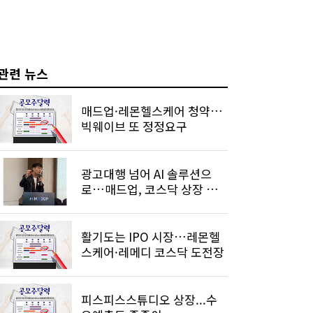
관련 뉴스
매드업·레몬헬스케어 청약…
빅웨이브 또 정정요구
광고대행 넘어 AI 솔루션으
로…매드업, 코스닥 상장 도
전
활기도는 IPO 시장…레몬헬
스케어·레메디 코스닥 도전장
피스피스스튜디오 상장...수