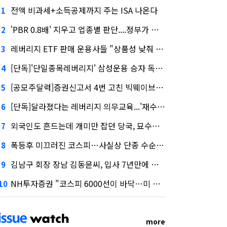
전액 비과세+소득공제까지 주는 ISA 나온다
1
'PBR 0.8배' 지우고 업종별 판단....정부가 제시한 '주가 누르기' 방지법
2
레버리지 ETF 판매 운용사들 "상품성 낮춰 사라지게 해야"…일부 신중론도
3
[단독]'단일종목레버리지' 삼성운용 승자 독식...운용수익 미래에셋의 6배
4
[공모주달력]증권신고서 4번 고친 빅웨이브로보틱스, 수요예측
5
[단독]달라졌다는 레버리지 의무교육...'재수강 건너뛰기' 허점
6
외국인도 흔드는데 개미만 잡던 당국, 묘수는 과다호가부담금?
7
폭등후 미끄러진 코스피…사실상 단종 수순 밟는 '단종레'
8
김남구 회장 장남 김동윤씨, 입사 7년만에 한투증권 임원 승진
9
NH투자증권 "코스피 6000선이 바닥…미 금리 안정 후 추가 회복"
10
more