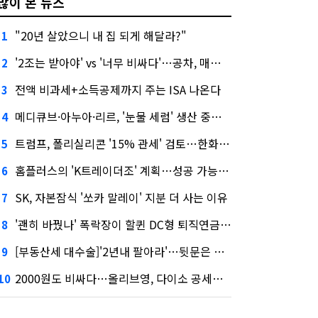
많이 본 뉴스
"20년 살았으니 내 집 되게 해달라?"
1
'2조는 받아야' vs '너무 비싸다'…공차, 매각 성공할까
2
전액 비과세+소득공제까지 주는 ISA 나온다
3
메디큐브·아누아·리르, '눈물 세럼' 생산 중단한다
4
트럼프, 폴리실리콘 '15% 관세' 검토…한화큐셀·OCI 영향은?
5
홈플러스의 'K트레이더조' 계획…성공 가능성은 '글쎄'
6
SK, 자본잠식 '쏘카 말레이' 지분 더 사는 이유
7
'괜히 바꿨나' 폭락장이 할퀸 DC형 퇴직연금…전문가 조언은
8
[부동산세 대수술]'2년내 팔아라'…뒷문은 열었다
9
2000원도 비싸다…올리브영, 다이소 공세에 '가성비'로 맞불
10