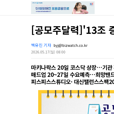
[공모주달력]'13조
백유진 기자
byj@bizwatch.co.kr
2026.05.17
(일)
08:00
마키나락스 20일 코스닥 상장…기관 
매드업 20~27일 수요예측…희망밴드 
피스피스스튜디오· 대신밸런스스팩2