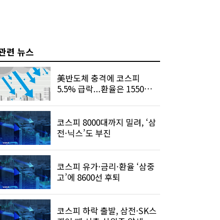
관련 뉴스
美반도체 충격에 코스피
5.5% 급락...환율은 1550원까
지 터치
코스피 8000대까지 밀려, ‘삼
전·닉스’도 부진
코스피 유가·금리·환율 ‘삼중
고’에 8600선 후퇴
코스피 하락 출발, 삼전·SK스