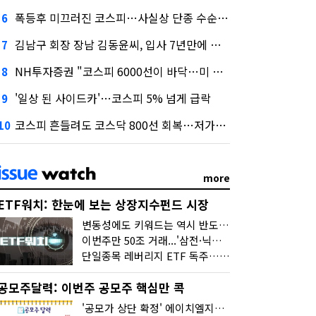
폭등후 미끄러진 코스피…사실상 단종 수순 밟는 '단종레'
6
김남구 회장 장남 김동윤씨, 입사 7년만에 한투증권 임원 승진
7
NH투자증권 "코스피 6000선이 바닥…미 금리 안정 후 추가 회복"
8
'일상 된 사이드카'…코스피 5% 넘게 급락
9
코스피 흔들려도 코스닥 800선 회복…저가매수세 유입
10
more
ETF워치: 한눈에 보는 상장지수펀드 시장
변동성에도 키워드는 역시 반도체…신상품은 우주·방산
이번주만 50조 거래...'삼전·닉스 레버리지' 수익률은 -30%
단일종목 레버리지 ETF 독주…'증시 블랙홀'
공모주달력: 이번주 공모주 핵심만 콕
'공모가 상단 확정' 에이치엘지노믹스 청약