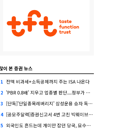
많이 본 증권 뉴스
전액 비과세+소득공제까지 주는 ISA 나온다
1
'PBR 0.8배' 지우고 업종별 판단....정부가 제시한 '주가 누르기' 방지법
2
[단독]'단일종목레버리지' 삼성운용 승자 독식...운용수익 미래에셋의 6배
3
[공모주달력]증권신고서 4번 고친 빅웨이브로보틱스, 수요예측
4
외국인도 흔드는데 개미만 잡던 당국, 묘수는 과다호가부담금?
5