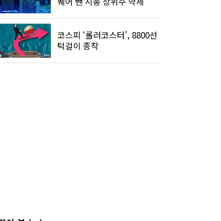
퀘어 뺀 시총 상위주 약세
코스피 ‘롤러코스터’, 8800선
턱걸이 종착