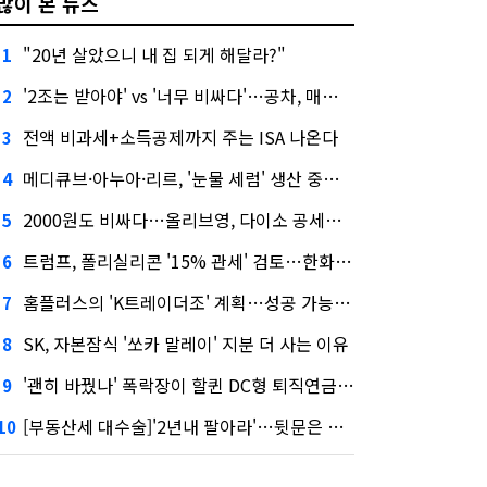
많이 본 뉴스
"20년 살았으니 내 집 되게 해달라?"
1
'2조는 받아야' vs '너무 비싸다'…공차, 매각 성공할까
2
전액 비과세+소득공제까지 주는 ISA 나온다
3
메디큐브·아누아·리르, '눈물 세럼' 생산 중단한다
4
2000원도 비싸다…올리브영, 다이소 공세에 '가성비'로 맞불
5
트럼프, 폴리실리콘 '15% 관세' 검토…한화큐셀·OCI 영향은?
6
홈플러스의 'K트레이더조' 계획…성공 가능성은 '글쎄'
7
SK, 자본잠식 '쏘카 말레이' 지분 더 사는 이유
8
'괜히 바꿨나' 폭락장이 할퀸 DC형 퇴직연금…전문가 조언은
9
[부동산세 대수술]'2년내 팔아라'…뒷문은 열었다
10