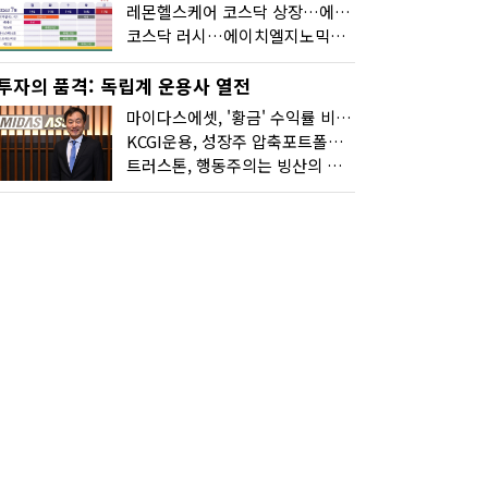
레몬헬스케어 코스닥 상장…에이치엘지노믹스 수요예측
코스닥 러시…에이치엘지노믹스 수요예측·레메디 청약
투자의 품격: 독립계 운용사 열전
마이다스에셋, '황금' 수익률 비결은 '꾸준함'
KCGI운용, 성장주 압축포트폴리오로 새 길을 그리다
트러스톤, 행동주의는 빙산의 일각...진정한 힘은 '주식형 강자'