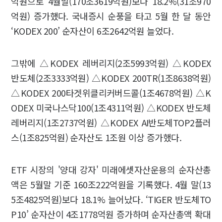
억원으로 4월말(170조3619억원)보다 18.2%(31조970
억원) 증가했다. 국내증시 순풍을 타고 5월 한 달 동안
‘KODEX 200’ 순자산이 6조2642억원 늘었다.
그밖에 △KODEX 레버리지(2조5993억원) △KODEX
반도체(2조3333억원) △KODEX 200TR(1조8638억원)
△KODEX 200타겟위클리커버드콜(1조4678억원) △K
ODEX 미국나스닥100(1조4311억원) △KODEX 반도체
레버리지(1조2737억원) △KODEX AI반도체TOP2플러
스(1조825억원) 순자산도 1조원 이상 증가했다.
ETF 시장의 '양대 강자' 미래에셋자산운용의 순자산총
액은 5월말 기준 160조222억원을 기록했다. 4월 말(13
5조4825억원)보다 18.1% 늘어났다. ‘TIGER 반도체TO
P10’ 순자산이 4조1778억원 증가하며 순자산총액 확대