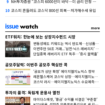
NH투자증권 "코스피 6000선이 바닥…미 금리 안정 후 추가 회복"
9
코스피 흔들려도 코스닥 800선 회복…저가매수세 유입
10
more
ETF워치: 한눈에 보는 상장지수펀드 시장
변동성에도 키워드는 역시 반도체…신상품은 우주·방산
이번주만 50조 거래...'삼전·닉스 레버리지' 수익률은 -30%
단일종목 레버리지 ETF 독주…'증시 블랙홀'
공모주달력: 이번주 공모주 핵심만 콕
'공모가 상단 확정' 에이치엘지노믹스 청약
레몬헬스케어 코스닥 상장…에이치엘지노믹스 수요예측
코스닥 러시…에이치엘지노믹스 수요예측·레메디 청약
투자의 품격: 독립계 운용사 열전
마이다스에셋, '황금' 수익률 비결은 '꾸준함'
KCGI운용, 성장주 압축포트폴리오로 새 길을 그리다