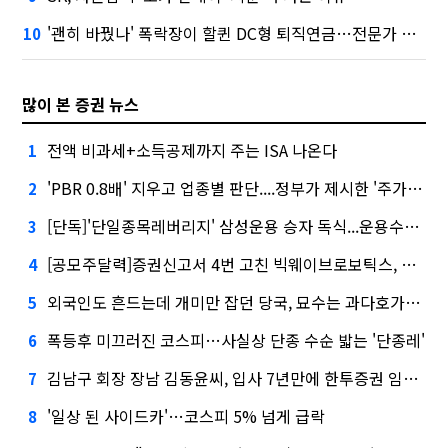
'괜히 바꿨나' 폭락장이 할퀸 DC형 퇴직연금…전문가 조언은
10
많이 본 증권 뉴스
전액 비과세+소득공제까지 주는 ISA 나온다
1
'PBR 0.8배' 지우고 업종별 판단....정부가 제시한 '주가 누르기' 방지법
2
[단독]'단일종목레버리지' 삼성운용 승자 독식...운용수익 미래에셋의 6배
3
[공모주달력]증권신고서 4번 고친 빅웨이브로보틱스, 수요예측
4
외국인도 흔드는데 개미만 잡던 당국, 묘수는 과다호가부담금?
5
폭등후 미끄러진 코스피…사실상 단종 수순 밟는 '단종레'
6
김남구 회장 장남 김동윤씨, 입사 7년만에 한투증권 임원 승진
7
'일상 된 사이드카'…코스피 5% 넘게 급락
8