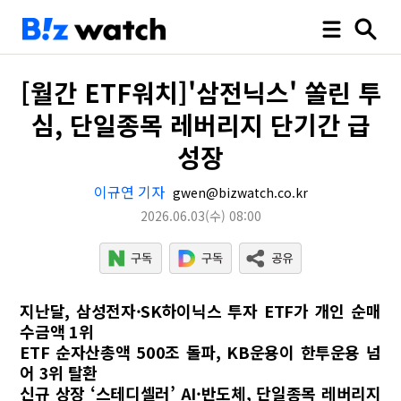
[월간 ETF워치]'삼전닉스' 쏠린 투
심, 단일종목 레버리지 단기간 급
성장
이규연 기자
gwen@bizwatch.co.kr
2026.06.03
(수)
08:00
지난달, 삼성전자·SK하이닉스 투자 ETF가 개인 순매
수금액 1위
ETF 순자산총액 500조 돌파, KB운용이 한투운용 넘
어 3위 탈환
신규 상장 ‘스테디셀러’ AI·반도체, 단일종목 레버리지