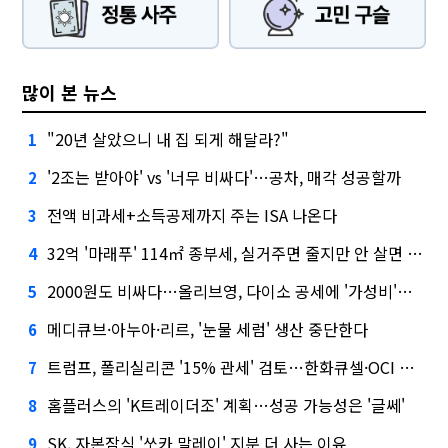
많이 본 뉴스
"20년 살았으니 내 집 되게 해달라?"
1
'2조는 받아야' vs '너무 비싸다'…공차, 매각 성공할까
2
전액 비과세+소득공제까지 주는 ISA 나온다
3
32억 '마래푸' 114㎡ 종부세, 실거주면 줄지만 안 살면 2.5배
4
2000원도 비싸다…올리브영, 다이소 공세에 '가성비'로 맞불
5
메디큐브·아누아·리르, '눈물 세럼' 생산 중단한다
6
트럼프, 폴리실리콘 '15% 관세' 검토…한화큐셀·OCI 영향은?
7
홈플러스의 'K트레이더조' 계획…성공 가능성은 '글쎄'
8
SK, 자본잠식 '쏘카 말레이' 지분 더 사는 이유
9