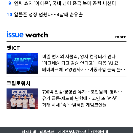
엔씨 효자 '아이온', 국내 넘어 중국·북미 공략 나선다
9
알뜰폰 성장 멈췄다…4달째 순유출
10
more
챗ICT
비밀 편지의 자물쇠, 양자 컴퓨터가 연다
'마그네슘 되고 칼슘 안되고'…다음 'AI 요약' 갈 길은
테마파크에 요양원까지…이종사업 눈독 들이는 게임사
크립토워치
700억 절감·경영권 유지…코인원의 '영리한 딜'
유가 급등·제도화 난항에…코인 또 '멈칫'
거래·시세 '뚝'…잊혀진 게임코인들
회사소개
이용약관
개인정보취급방침
저작권안내