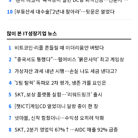
[부동산세 대수술]'2년내 팔아라'…뒷문은 열었다
10
많이 본 IT성장기업 뉴스
비트코인·리플 흔들릴 때 이더리움만 버텼다
1
"중국서도 통했다"…펄어비스 '붉은사막' 최고 게임상
2
가상자산 과세 내년 시행…손실 나도 세금 낸다고?
3
'1팀 탈락' 독파모 2차 평가, 생존 가를 요인은
4
SKT, 보상 플랫폼 실험…'리워드링크' 출시
5
[챗ICT]게임CD 열었더니 달랑 종이 한 장
6
넷마블, 신작 힘줬더니…수익성 오히려 악화
7
SKT, 2분기 영업익 67%↑…AIDC 매출 92% 급증
8