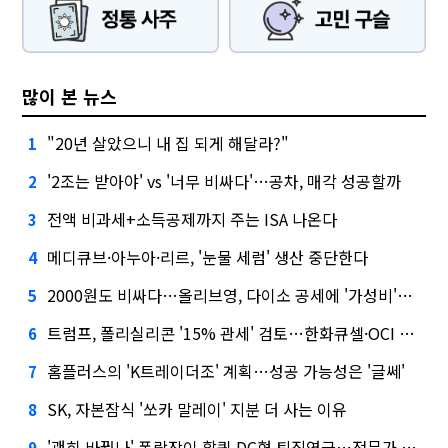
많이 본 뉴스
"20년 살았으니 내 집 되게 해달라?"
1
'2조는 받아야' vs '너무 비싸다'…공차, 매각 성공할까
2
전액 비과세+소득공제까지 주는 ISA 나온다
3
메디큐브·아누아·리르, '눈물 세럼' 생산 중단한다
4
2000원도 비싸다…올리브영, 다이소 공세에 '가성비'로 맞불
5
트럼프, 폴리실리콘 '15% 관세' 검토…한화큐셀·OCI 영향은?
6
홈플러스의 'K트레이더조' 계획…성공 가능성은 '글쎄'
7
SK, 자본잠식 '쏘카 말레이' 지분 더 사는 이유
8
'괜히 바꿨나' 폭락장이 할퀸 DC형 퇴직연금…전문가 조언은
9