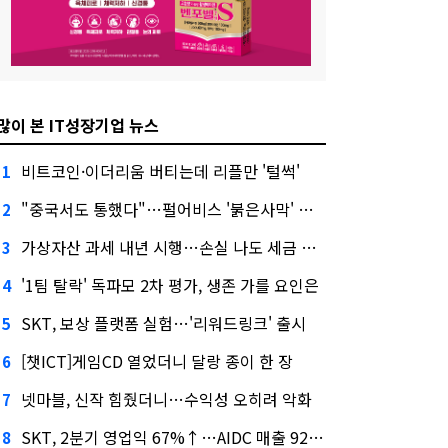
많이 본 IT성장기업 뉴스
비트코인·이더리움 버티는데 리플만 '털썩'
1
"중국서도 통했다"…펄어비스 '붉은사막' 최고 게임상
2
가상자산 과세 내년 시행…손실 나도 세금 낸다고?
3
'1팀 탈락' 독파모 2차 평가, 생존 가를 요인은
4
SKT, 보상 플랫폼 실험…'리워드링크' 출시
5
[챗ICT]게임CD 열었더니 달랑 종이 한 장
6
넷마블, 신작 힘줬더니…수익성 오히려 악화
7
SKT, 2분기 영업익 67%↑…AIDC 매출 92% 급증
8