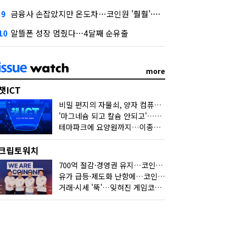
금융사 손잡았지만 온도차…코인원 '훨훨'·코빗 '잠잠'
9
알뜰폰 성장 멈췄다…4달째 순유출
10
more
챗ICT
비밀 편지의 자물쇠, 양자 컴퓨터가 연다
'마그네슘 되고 칼슘 안되고'…다음 'AI 요약' 갈 길은
테마파크에 요양원까지…이종사업 눈독 들이는 게임사
크립토워치
700억 절감·경영권 유지…코인원의 '영리한 딜'
유가 급등·제도화 난항에…코인 또 '멈칫'
거래·시세 '뚝'…잊혀진 게임코인들