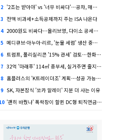
'2조는 받아야' vs '너무 비싸다'…공차, 매각 성공할까
2
전액 비과세+소득공제까지 주는 ISA 나온다
3
2000원도 비싸다…올리브영, 다이소 공세에 '가성비'로 맞불
4
메디큐브·아누아·리르, '눈물 세럼' 생산 중단한다
5
트럼프, 폴리실리콘 '15% 관세' 검토…한화큐셀·OCI 영향은?
6
32억 '마래푸' 114㎡ 종부세, 실거주면 줄지만 안 살면 2.5배
7
홈플러스의 'K트레이더조' 계획…성공 가능성은 '글쎄'
8
SK, 자본잠식 '쏘카 말레이' 지분 더 사는 이유
9
'괜히 바꿨나' 폭락장이 할퀸 DC형 퇴직연금…전문가 조언은
10