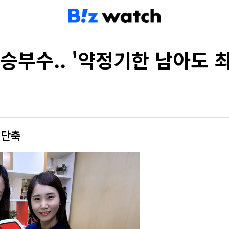
 승부수.. '약정기한 남아도 
 단축