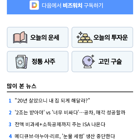
많이 본 뉴스
"20년 살았으니 내 집 되게 해달라?"
1
'2조는 받아야' vs '너무 비싸다'…공차, 매각 성공할까
2
전액 비과세+소득공제까지 주는 ISA 나온다
3
메디큐브·아누아·리르, '눈물 세럼' 생산 중단한다
4