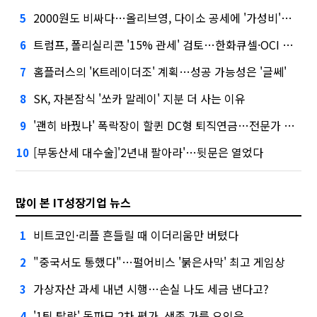
2000원도 비싸다…올리브영, 다이소 공세에 '가성비'로 맞불
5
트럼프, 폴리실리콘 '15% 관세' 검토…한화큐셀·OCI 영향은?
6
홈플러스의 'K트레이더조' 계획…성공 가능성은 '글쎄'
7
SK, 자본잠식 '쏘카 말레이' 지분 더 사는 이유
8
'괜히 바꿨나' 폭락장이 할퀸 DC형 퇴직연금…전문가 조언은
9
[부동산세 대수술]'2년내 팔아라'…뒷문은 열었다
10
많이 본 IT성장기업 뉴스
비트코인·리플 흔들릴 때 이더리움만 버텼다
1
"중국서도 통했다"…펄어비스 '붉은사막' 최고 게임상
2
가상자산 과세 내년 시행…손실 나도 세금 낸다고?
3
'1팀 탈락' 독파모 2차 평가, 생존 가를 요인은
4