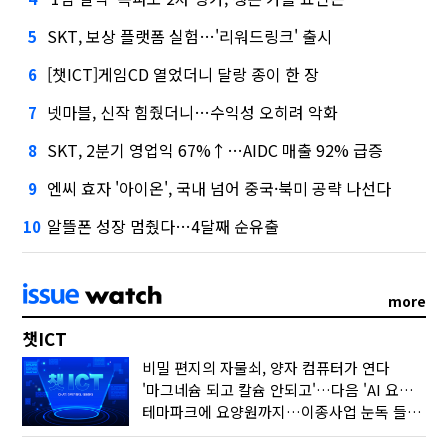
SKT, 보상 플랫폼 실험…'리워드링크' 출시
5
[챗ICT]게임CD 열었더니 달랑 종이 한 장
6
넷마블, 신작 힘줬더니…수익성 오히려 악화
7
SKT, 2분기 영업익 67%↑…AIDC 매출 92% 급증
8
엔씨 효자 '아이온', 국내 넘어 중국·북미 공략 나선다
9
알뜰폰 성장 멈췄다…4달째 순유출
10
more
챗ICT
비밀 편지의 자물쇠, 양자 컴퓨터가 연다
'마그네슘 되고 칼슘 안되고'…다음 'AI 요약' 갈 길은
테마파크에 요양원까지…이종사업 눈독 들이는 게임사