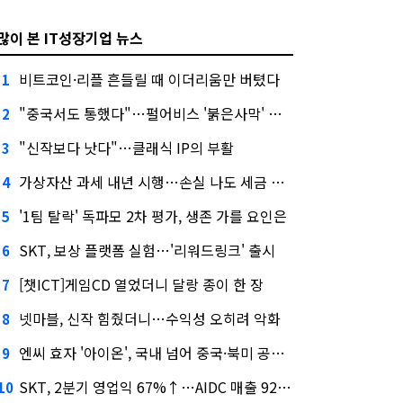
많이 본 IT성장기업 뉴스
비트코인·리플 흔들릴 때 이더리움만 버텼다
1
"중국서도 통했다"…펄어비스 '붉은사막' 최고 게임상
2
"신작보다 낫다"…클래식 IP의 부활
3
가상자산 과세 내년 시행…손실 나도 세금 낸다고?
4
'1팀 탈락' 독파모 2차 평가, 생존 가를 요인은
5
SKT, 보상 플랫폼 실험…'리워드링크' 출시
6
[챗ICT]게임CD 열었더니 달랑 종이 한 장
7
넷마블, 신작 힘줬더니…수익성 오히려 악화
8
엔씨 효자 '아이온', 국내 넘어 중국·북미 공략 나선다
9
SKT, 2분기 영업익 67%↑…AIDC 매출 92% 급증
10