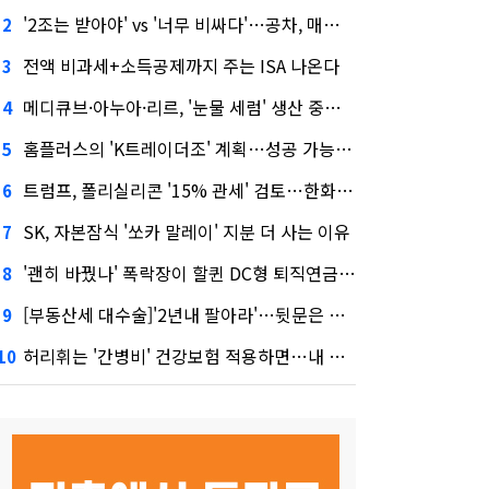
'2조는 받아야' vs '너무 비싸다'…공차, 매각 성공할까
2
전액 비과세+소득공제까지 주는 ISA 나온다
3
메디큐브·아누아·리르, '눈물 세럼' 생산 중단한다
4
홈플러스의 'K트레이더조' 계획…성공 가능성은 '글쎄'
5
트럼프, 폴리실리콘 '15% 관세' 검토…한화큐셀·OCI 영향은?
6
SK, 자본잠식 '쏘카 말레이' 지분 더 사는 이유
7
'괜히 바꿨나' 폭락장이 할퀸 DC형 퇴직연금…전문가 조언은
8
[부동산세 대수술]'2년내 팔아라'…뒷문은 열었다
9
허리휘는 '간병비' 건강보험 적용하면…내 간병보험은?
10