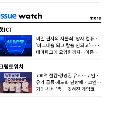
more
챗ICT
비밀 편지의 자물쇠, 양자 컴퓨터가 연다
'마그네슘 되고 칼슘 안되고'…다음 'AI 요약' 갈 길은
테마파크에 요양원까지…이종사업 눈독 들이는 게임사
크립토워치
700억 절감·경영권 유지…코인원의 '영리한 딜'
유가 급등·제도화 난항에…코인 또 '멈칫'
거래·시세 '뚝'…잊혀진 게임코인들