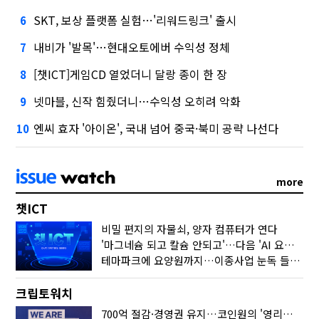
SKT, 보상 플랫폼 실험…'리워드링크' 출시
6
내비가 '발목'…현대오토에버 수익성 정체
7
[챗ICT]게임CD 열었더니 달랑 종이 한 장
8
넷마블, 신작 힘줬더니…수익성 오히려 악화
9
엔씨 효자 '아이온', 국내 넘어 중국·북미 공략 나선다
10
more
챗ICT
비밀 편지의 자물쇠, 양자 컴퓨터가 연다
'마그네슘 되고 칼슘 안되고'…다음 'AI 요약' 갈 길은
테마파크에 요양원까지…이종사업 눈독 들이는 게임사
크립토워치
700억 절감·경영권 유지…코인원의 '영리한 딜'