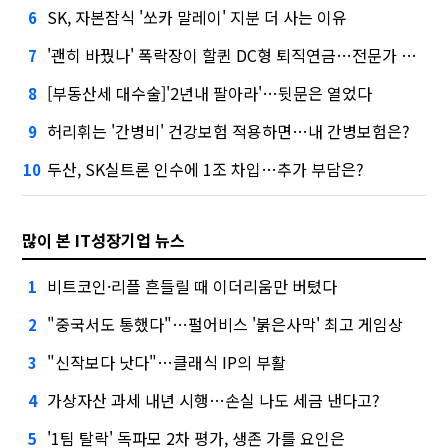
SK, 자본잠식 '쏘카 말레이' 지분 더 사는 이유
6
'괜히 바꿨나' 폭락장이 할퀸 DC형 퇴직연금…전문가 조언은
7
[부동산세 대수술]'2년내 팔아라'…뒷문은 열었다
8
허리휘는 '간병비' 건강보험 적용하면…내 간병보험은?
9
두산, SK실트론 인수에 1조 차입…추가 부담은?
10
많이 본 IT성장기업 뉴스
비트코인·리플 흔들릴 때 이더리움만 버텼다
1
"중국서도 통했다"…펄어비스 '붉은사막' 최고 게임상
2
"신작보다 낫다"…클래식 IP의 부활
3
가상자산 과세 내년 시행…손실 나도 세금 낸다고?
4
'1팀 탈락' 독파모 2차 평가, 생존 가를 요인은
5