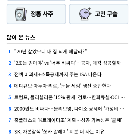
많이 본 뉴스
"20년 살았으니 내 집 되게 해달라?"
1
'2조는 받아야' vs '너무 비싸다'…공차, 매각 성공할까
2
전액 비과세+소득공제까지 주는 ISA 나온다
3
메디큐브·아누아·리르, '눈물 세럼' 생산 중단한다
4
트럼프, 폴리실리콘 '15% 관세' 검토…한화큐셀·OCI 영향은?
5
2000원도 비싸다…올리브영, 다이소 공세에 '가성비'로 맞불
6
홈플러스의 'K트레이더조' 계획…성공 가능성은 '글쎄'
7
SK, 자본잠식 '쏘카 말레이' 지분 더 사는 이유
8