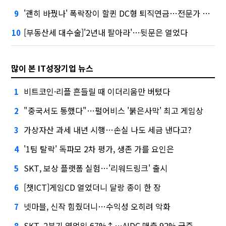
'괜히 바꿨나' 폭락장이 할퀸 DC형 퇴직연금…전문가 조언은
9
[부동산세 대수술]'2년내 팔아라'…뒷문은 열었다
10
많이 본 IT성장기업 뉴스
비트코인·리플 흔들릴 때 이더리움만 버텼다
1
"중국서도 통했다"…펄어비스 '붉은사막' 최고 게임상
2
가상자산 과세 내년 시행…손실 나도 세금 낸다고?
3
'1팀 탈락' 독파모 2차 평가, 생존 가를 요인은
4
SKT, 보상 플랫폼 실험…'리워드링크' 출시
5
[챗ICT]게임CD 열었더니 달랑 종이 한 장
6
넷마블, 신작 힘줬더니…수익성 오히려 악화
7
SKT, 2분기 영업익 67%↑…AIDC 매출 92% 급증
8