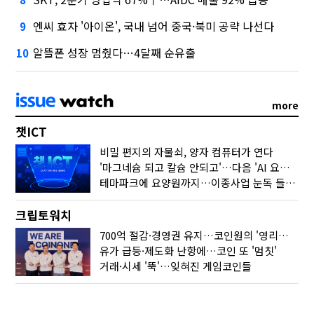
엔씨 효자 '아이온', 국내 넘어 중국·북미 공략 나선다
9
알뜰폰 성장 멈췄다…4달째 순유출
10
more
챗ICT
비밀 편지의 자물쇠, 양자 컴퓨터가 연다
'마그네슘 되고 칼슘 안되고'…다음 'AI 요약' 갈 길은
테마파크에 요양원까지…이종사업 눈독 들이는 게임사
크립토워치
700억 절감·경영권 유지…코인원의 '영리한 딜'
유가 급등·제도화 난항에…코인 또 '멈칫'
거래·시세 '뚝'…잊혀진 게임코인들