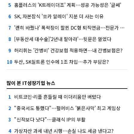
홈플러스의 'K트레이더조' 계획…성공 가능성은 '글쎄'
5
SK, 자본잠식 '쏘카 말레이' 지분 더 사는 이유
6
'괜히 바꿨나' 폭락장이 할퀸 DC형 퇴직연금…전문가 조언은
7
[부동산세 대수술]'2년내 팔아라'…뒷문은 열었다
8
허리휘는 '간병비' 건강보험 적용하면…내 간병보험은?
9
두산, SK실트론 인수에 1조 차입…추가 부담은?
10
많이 본 IT성장기업 뉴스
비트코인·리플 흔들릴 때 이더리움만 버텼다
1
"중국서도 통했다"…펄어비스 '붉은사막' 최고 게임상
2
"신작보다 낫다"…클래식 IP의 부활
3
가상자산 과세 내년 시행…손실 나도 세금 낸다고?
4