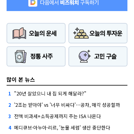
많이 본 뉴스
"20년 살았으니 내 집 되게 해달라?"
1
'2조는 받아야' vs '너무 비싸다'…공차, 매각 성공할까
2
전액 비과세+소득공제까지 주는 ISA 나온다
3
메디큐브·아누아·리르, '눈물 세럼' 생산 중단한다
4