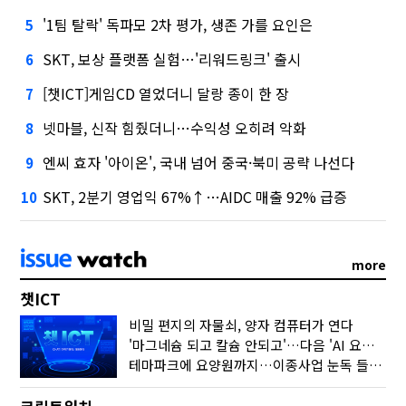
'1팀 탈락' 독파모 2차 평가, 생존 가를 요인은
5
SKT, 보상 플랫폼 실험…'리워드링크' 출시
6
[챗ICT]게임CD 열었더니 달랑 종이 한 장
7
넷마블, 신작 힘줬더니…수익성 오히려 악화
8
엔씨 효자 '아이온', 국내 넘어 중국·북미 공략 나선다
9
SKT, 2분기 영업익 67%↑…AIDC 매출 92% 급증
10
more
챗ICT
비밀 편지의 자물쇠, 양자 컴퓨터가 연다
'마그네슘 되고 칼슘 안되고'…다음 'AI 요약' 갈 길은
테마파크에 요양원까지…이종사업 눈독 들이는 게임사