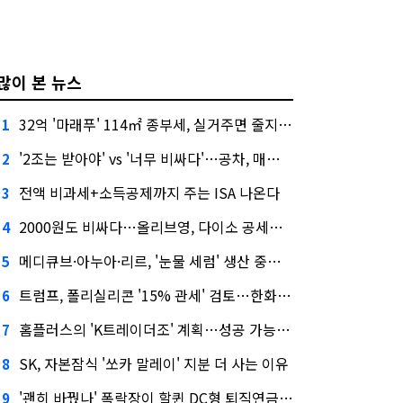
많이 본 뉴스
32억 '마래푸' 114㎡ 종부세, 실거주면 줄지만 안 살면 2.5배
1
'2조는 받아야' vs '너무 비싸다'…공차, 매각 성공할까
2
전액 비과세+소득공제까지 주는 ISA 나온다
3
2000원도 비싸다…올리브영, 다이소 공세에 '가성비'로 맞불
4
메디큐브·아누아·리르, '눈물 세럼' 생산 중단한다
5
트럼프, 폴리실리콘 '15% 관세' 검토…한화큐셀·OCI 영향은?
6
홈플러스의 'K트레이더조' 계획…성공 가능성은 '글쎄'
7
SK, 자본잠식 '쏘카 말레이' 지분 더 사는 이유
8
'괜히 바꿨나' 폭락장이 할퀸 DC형 퇴직연금…전문가 조언은
9