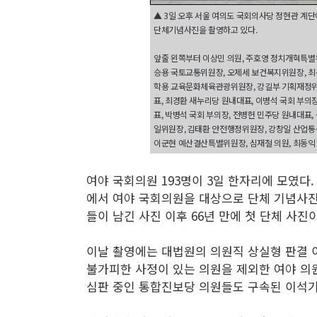
▲ 3일 오후 서울 여의도 국회의사당 정현관 계단
단체기념사진을 촬영하고 있다.
앞줄 왼쪽부터 이상민 의원, 주호영 정치개혁특별
승용 국토교통위원장, 오제세 보건복지위원장, 
학용 교육문화체육관광위원장, 강길부 기획재정위
표, 최경환 새누리당 원내대표, 이병석 국회 부의장
표, 박병석 국회 부의장, 전병헌 민주당 원내대표
일위원장, 김태환 안전행정위원장, 강창일 산업통
이군현 예산결산특별위원장, 심재철 의원, 최동익 의
여야 국회의원 193명이 3일 한자리에 모였다
에서 여야 국회의원을 대상으로 단체 기념사진을 
들이 남긴 사진 이후 66년 만에 첫 단체 사진
이날 촬영에는 대법원의 의원직 상실형 판결 
불가피한 사정이 있는 의원을 제외한 여야 의
심판 중인 통합진보당 의원들도 구속된 이석기