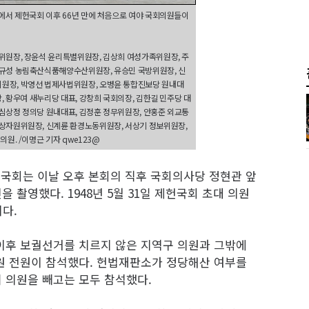
에서 제헌국회 이후 66년 만에 처음으로 여야 국회의원들이
위원장, 장윤석 윤리특별위원장, 김상희 여성가족위원장, 주
최규성 농림축산식품해양수산위원장, 유승민 국방위원장, 신
원장, 박영선 법제사법위원장, 오병윤 통합진보당 원내대
, 황우여 새누리당 대표, 강창희 국회의장, 김한길 민주당 대
, 심상정 정의당 원내대표, 김정훈 정무위원장, 안홍준 외교통
상자원위원장, 신계륜 환경노동위원장, 서상기 정보위원장,
원. /이명근 기자 qwe123@
. 국회는 이날 오후 본회의 직후 국회의사당 정현관 앞
촬영했다. 1948년 5월 31일 제헌국회 초대 의원
이다.
이후 보궐선거를 치르지 않은 지역구 의원과 그밖에
원 전원이 참석했다. 헌법재판소가 정당해산 여부를
 의원을 빼고는 모두 참석했다.