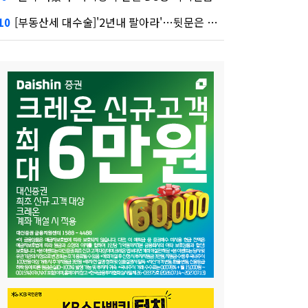
[부동산세 대수술]'2년내 팔아라'…뒷문은 열었다
10