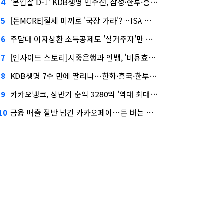
'본입찰 D-1' KDB생명 인수전, 삼성·한투·흥국 셈법은?
4
[돈MORE]절세 미끼로 '국장 가라'?…ISA 개편 후폭풍
5
주담대 이자상환 소득공제도 '실거주자'만 가능
6
[인사이드 스토리]시중은행과 인뱅, '비용효율성' 다른 잣대 왜?
7
KDB생명 7수 만에 팔리나…한화·흥국·한투 3파전
8
카카오뱅크, 상반기 순익 3280억 '역대 최대'…"캐피탈, 자산 1조원 이상"
9
금융 매출 절반 넘긴 카카오페이…돈 버는 구조 달라졌다
10