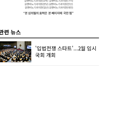
관련 뉴스
'입법전쟁 스타트'...2월 임시
국회 개회