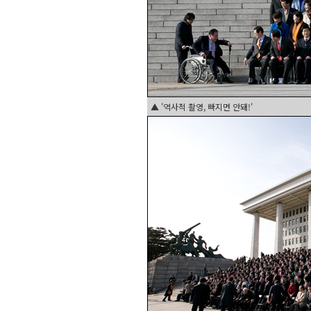
▲ '역사적 촬영, 빠지면 안돼!'