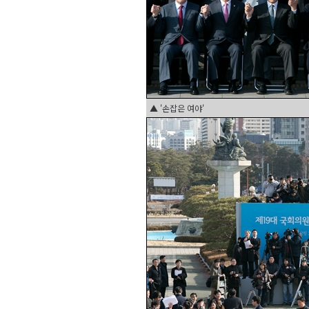
▲ '손잡은 여야'