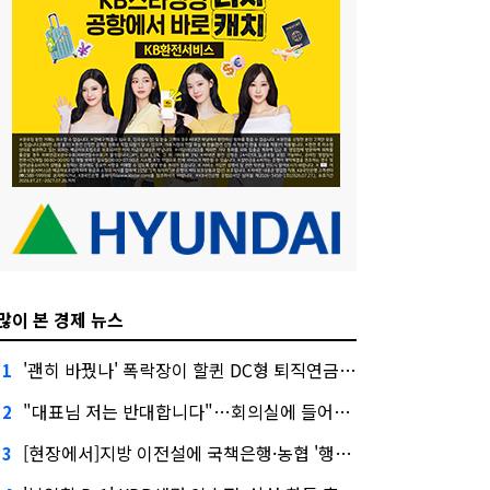
많이 본 경제 뉴스
'괜히 바꿨나' 폭락장이 할퀸 DC형 퇴직연금…전문가 조언은
1
"대표님 저는 반대합니다"…회의실에 들어온 신한금융 AI
2
[현장에서]지방 이전설에 국책은행·농협 '행동파'…금감원 '신중모드'
3