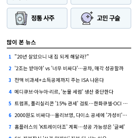
많이 본 뉴스
"20년 살았으니 내 집 되게 해달라?"
1
'2조는 받아야' vs '너무 비싸다'…공차, 매각 성공할까
2
전액 비과세+소득공제까지 주는 ISA 나온다
3
메디큐브·아누아·리르, '눈물 세럼' 생산 중단한다
4
트럼프, 폴리실리콘 '15% 관세' 검토…한화큐셀·OCI 영향은?
5
2000원도 비싸다…올리브영, 다이소 공세에 '가성비'로 맞불
6
홈플러스의 'K트레이더조' 계획…성공 가능성은 '글쎄'
7