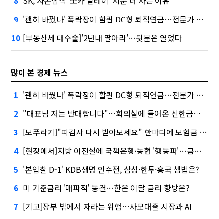
SK, 자본잠식 '쏘카 말레이' 지분 더 사는 이유
8
'괜히 바꿨나' 폭락장이 할퀸 DC형 퇴직연금…전문가 조언은
9
[부동산세 대수술]'2년내 팔아라'…뒷문은 열었다
10
많이 본 경제 뉴스
'괜히 바꿨나' 폭락장이 할퀸 DC형 퇴직연금…전문가 조언은
1
"대표님 저는 반대합니다"…회의실에 들어온 신한금융 AI
2
[보푸라기]"피검사 다시 받아보세요" 한마디에 보험금 못 받을 뻔?
3
[현장에서]지방 이전설에 국책은행·농협 '행동파'…금감원 '신중모드'
4
'본입찰 D-1' KDB생명 인수전, 삼성·한투·흥국 셈법은?
5
미 기준금리 '매파적' 동결…한은 이달 금리 향방은?
6
[기고]장부 밖에서 자라는 위험…사모대출 시장과 AI
7