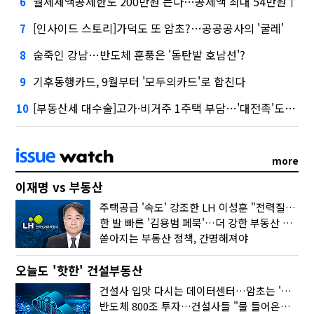
월세세액공제한도 200만원 는다…공제액 최대 54만원↑
6
[인사이드 스토리]가덕도 또 암초?…공공공사의 '굴레'
7
숨죽인 강남…반도체 훈풍은 '동탄발 호남선'?
8
기후동행카드, 9월부터 '모두의카드'로 합친다
9
[부동산세 대수술]고가·비거주 1주택 부담…'대전족'도 불똥
10
more
이재명 vs 부동산
주택공급 '속도' 강조한 LH 이성훈 "전력질주해야"
한 발 빠른 '김용범 페북'…더 강한 부동산 규제 나오나
쏟아지는 부동산 정책, 간명해져야
오늘도 '핫한' 건설부동산
건설사 입맛 다시는 데이터센터…암초는 '주민 반대'
반도체 800조 투자…건설사들 "물 들어온다!"