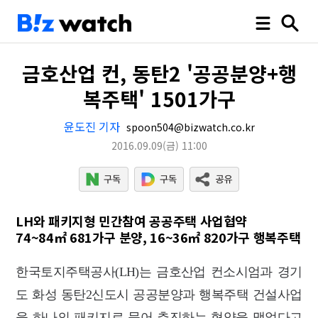
금호산업 컨, 동탄2 '공공분양+행
복주택' 1501가구
윤도진 기자
spoon504@bizwatch.co.kr
2016.09.09
(금)
11:00
LH와 패키지형 민간참여 공공주택 사업협약
74~84㎡ 681가구 분양, 16~36㎡ 820가구 행복주택
한국토지주택공사(LH)는 금호산업 컨소시엄과 경기
도 화성 동탄2신도시 공공분양과 행복주택 건설사업
을 하나의 패키지로 묶어 추진하는 협약을 맺었다고