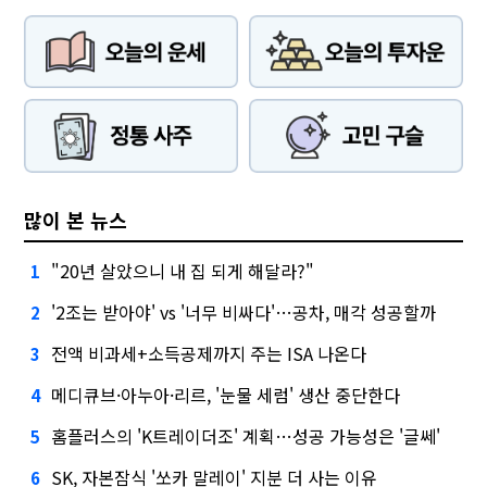
많이 본 뉴스
"20년 살았으니 내 집 되게 해달라?"
1
'2조는 받아야' vs '너무 비싸다'…공차, 매각 성공할까
2
전액 비과세+소득공제까지 주는 ISA 나온다
3
메디큐브·아누아·리르, '눈물 세럼' 생산 중단한다
4
홈플러스의 'K트레이더조' 계획…성공 가능성은 '글쎄'
5
SK, 자본잠식 '쏘카 말레이' 지분 더 사는 이유
6