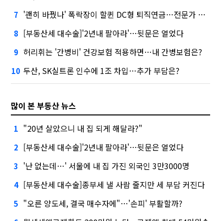
'괜히 바꿨나' 폭락장이 할퀸 DC형 퇴직연금…전문가 조언은
7
[부동산세 대수술]'2년내 팔아라'…뒷문은 열었다
8
허리휘는 '간병비' 건강보험 적용하면…내 간병보험은?
9
두산, SK실트론 인수에 1조 차입…추가 부담은?
10
많이 본 부동산 뉴스
"20년 살았으니 내 집 되게 해달라?"
1
[부동산세 대수술]'2년내 팔아라'…뒷문은 열었다
2
'난 없는데…' 서울에 내 집 가진 외국인 3만3000명
3
[부동산세 대수술]종부세 낼 사람 줄지만 세 부담 커진다
4
"오른 양도세, 결국 매수자에"…'손피' 부활할까?
5