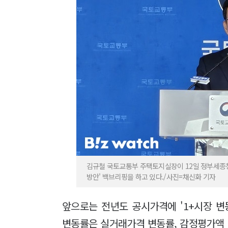
김규철 국토교통부 주택토지실장이 12일 정부세종
방안' 백브리핑을 하고 있다./사진=채신화 기자
앞으로는 전년도 공시가격에 '1+시장 변
변동률은 실거래가격 변동률, 감정평가액 