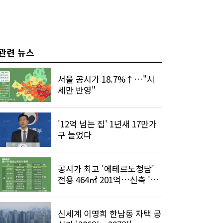
관련 뉴스
서울 공시가 18.7%↑…"시
세만 반영"
'12억 넘는 집' 1년새 17만가
구 늘었다
공시가 최고 '에테르노청담'
전용 464㎡ 201억…신축 '껑
충'
신세계 이명희 한남동 자택 공