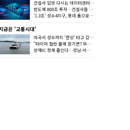
건설사 입맛 다시는 데이터센터…암초는 '주민 반대'
반도체 800조 투자…건설사들 "물 들어온다!"
'1.3조' 성수4지구, 롯데 품으로…'성수르엘 S70' 거듭
지금은 '교통시대'
마곡서 성수까지 '한강' 타고 갔습니다
"타이어 절반 물에 잠기면? 무조건 탈출하세요"
양재IC 정체 줄인다…성남-서초 고속도로 2029년 착공