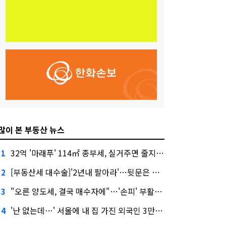
많이 본 부동산 뉴스
32억 '마래푸' 114㎡ 종부세, 실거주면 줄지만 안 살면 2.5배
1
[부동산세 대수술]'2년내 팔아라'…뒷문은 열었다
2
"오른 양도세, 결국 매수자에"…'손피' 부활할까?
3
'난 없는데…' 서울에 내 집 가진 외국인 3만3000명
4