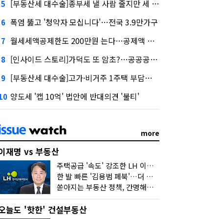
[부동산세 대수술]종부세 낼 사람 줄지만 세 부담 커진다
5
폭염 뚫고 '청약자 모십니다'…전국 3.9만가구
6
월세세액공제한도 200만원 는다…공제액 최대 54만원↑
7
[인사이드 스토리]가덕도 또 암초?…공공공사의 '굴레'
8
[부동산세 대수술]고가·비거주 1주택 부담…'대전족'도 불똥
9
양도세 '캡 10억' 법안에 반대의견 '불티'
10
more
이재명 vs 부동산
주택공급 '속도' 강조한 LH 이성훈 "전력질주해야"
한 발 빠른 '김용범 페북'…더 강한 부동산 규제 나오나
쏟아지는 부동산 정책, 간명해져야
오늘도 '핫한' 건설부동산