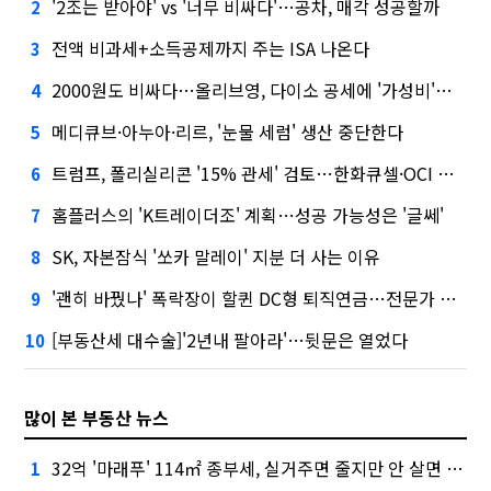
'2조는 받아야' vs '너무 비싸다'…공차, 매각 성공할까
2
전액 비과세+소득공제까지 주는 ISA 나온다
3
2000원도 비싸다…올리브영, 다이소 공세에 '가성비'로 맞불
4
메디큐브·아누아·리르, '눈물 세럼' 생산 중단한다
5
트럼프, 폴리실리콘 '15% 관세' 검토…한화큐셀·OCI 영향은?
6
홈플러스의 'K트레이더조' 계획…성공 가능성은 '글쎄'
7
SK, 자본잠식 '쏘카 말레이' 지분 더 사는 이유
8
'괜히 바꿨나' 폭락장이 할퀸 DC형 퇴직연금…전문가 조언은
9
[부동산세 대수술]'2년내 팔아라'…뒷문은 열었다
10
많이 본 부동산 뉴스
32억 '마래푸' 114㎡ 종부세, 실거주면 줄지만 안 살면 2.5배
1