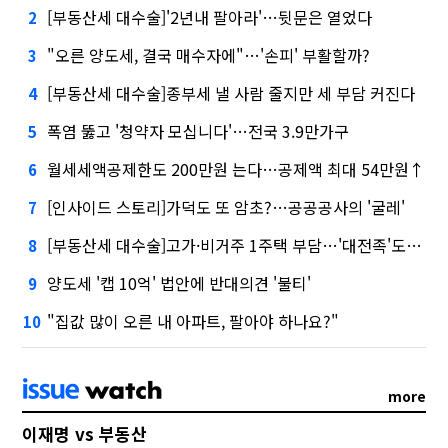
[부동산세 대수술]'2년내 팔아라'…뒷문은 열었다
2
"오른 양도세, 결국 매수자에"…'손피' 부활할까?
3
[부동산세 대수술]종부세 낼 사람 줄지만 세 부담 커진다
4
폭염 뚫고 '청약자 모십니다'…전국 3.9만가구
5
월세세액공제한도 200만원 는다…공제액 최대 54만원↑
6
[인사이드 스토리]가덕도 또 암초?…공공공사의 '굴레'
7
[부동산세 대수술]고가·비거주 1주택 부담…'대전족'도 불똥
8
양도세 '캡 10억' 법안에 반대의견 '불티'
9
"집값 많이 오른 내 아파트, 팔아야 하나요?"
10
more
이재명 vs 부동산