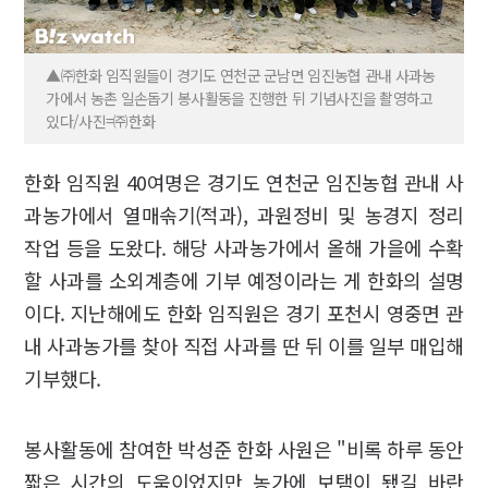
▲㈜한화 임직원들이 경기도 연천군 군남면 임진농협 관내 사과농
가에서 농촌 일손돕기 봉사활동을 진행한 뒤 기념사진을 촬영하고
있다/사진=㈜한화
한화 임직원 40여명은 경기도 연천군 임진농협 관내 사
과농가에서 열매솎기(적과), 과원정비 및 농경지 정리
작업 등을 도왔다. 해당 사과농가에서 올해 가을에 수확
할 사과를 소외계층에 기부 예정이라는 게 한화의 설명
이다. 지난해에도 한화 임직원은 경기 포천시 영중면 관
내 사과농가를 찾아 직접 사과를 딴 뒤 이를 일부 매입해
기부했다.
봉사활동에 참여한 박성준 한화 사원은 "비록 하루 동안
짧은 시간의 도움이었지만 농가에 보탬이 됐길 바란