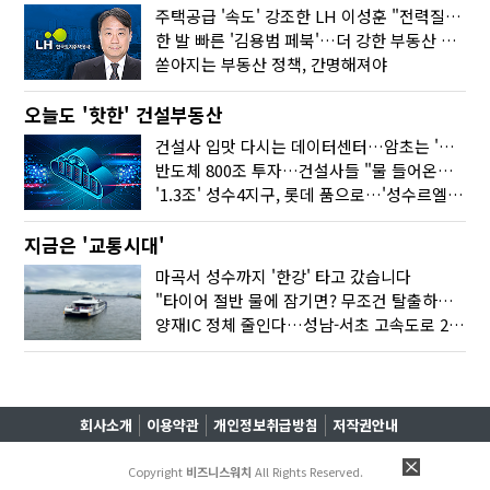
주택공급 '속도' 강조한 LH 이성훈 "전력질주해야"
한 발 빠른 '김용범 페북'…더 강한 부동산 규제 나오나
쏟아지는 부동산 정책, 간명해져야
오늘도 '핫한' 건설부동산
건설사 입맛 다시는 데이터센터…암초는 '주민 반대'
반도체 800조 투자…건설사들 "물 들어온다!"
'1.3조' 성수4지구, 롯데 품으로…'성수르엘 S70' 거듭
지금은 '교통시대'
마곡서 성수까지 '한강' 타고 갔습니다
"타이어 절반 물에 잠기면? 무조건 탈출하세요"
양재IC 정체 줄인다…성남-서초 고속도로 2029년 착공
회사소개
이용약관
개인정보취급방침
저작권안내
Copyright
비즈니스워치
All Rights Reserved.