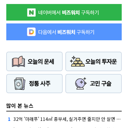
많이 본 뉴스
32억 '마래푸' 114㎡ 종부세, 실거주면 줄지만 안 살면 2.5배
1