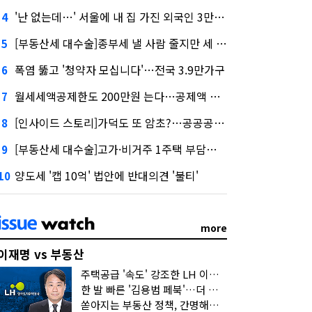
'난 없는데…' 서울에 내 집 가진 외국인 3만3000명
4
[부동산세 대수술]종부세 낼 사람 줄지만 세 부담 커진다
5
폭염 뚫고 '청약자 모십니다'…전국 3.9만가구
6
월세세액공제한도 200만원 는다…공제액 최대 54만원↑
7
[인사이드 스토리]가덕도 또 암초?…공공공사의 '굴레'
8
[부동산세 대수술]고가·비거주 1주택 부담…'대전족'도 불똥
9
양도세 '캡 10억' 법안에 반대의견 '불티'
10
more
이재명 vs 부동산
주택공급 '속도' 강조한 LH 이성훈 "전력질주해야"
한 발 빠른 '김용범 페북'…더 강한 부동산 규제 나오나
쏟아지는 부동산 정책, 간명해져야