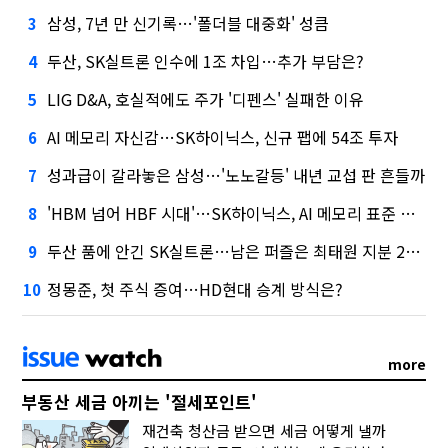
삼성, 7년 만 신기록…'폴더블 대중화' 성큼
3
두산, SK실트론 인수에 1조 차입…추가 부담은?
4
LIG D&A, 호실적에도 주가 '디펜스' 실패한 이유
5
AI 메모리 자신감…SK하이닉스, 신규 팹에 54조 투자
6
성과급이 갈라놓은 삼성…'노노갈등' 내년 교섭 판 흔들까
7
'HBM 넘어 HBF 시대'…SK하이닉스, AI 메모리 표준 선점 나섰다
8
두산 품에 안긴 SK실트론…남은 퍼즐은 최태원 지분 29.4%
9
정몽준, 첫 주식 증여…HD현대 승계 방식은?
10
more
부동산 세금 아끼는 '절세포인트'
재건축 청산금 받으면 세금 어떻게 낼까