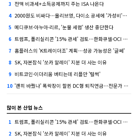
전액 비과세+소득공제까지 주는 ISA 나온다
3
2000원도 비싸다…올리브영, 다이소 공세에 '가성비'로 맞불
4
메디큐브·아누아·리르, '눈물 세럼' 생산 중단한다
5
트럼프, 폴리실리콘 '15% 관세' 검토…한화큐셀·OCI 영향은?
6
홈플러스의 'K트레이더조' 계획…성공 가능성은 '글쎄'
7
SK, 자본잠식 '쏘카 말레이' 지분 더 사는 이유
8
비트코인·이더리움 버티는데 리플만 '털썩'
9
'괜히 바꿨나' 폭락장이 할퀸 DC형 퇴직연금…전문가 조언은
10
많이 본 산업 뉴스
트럼프, 폴리실리콘 '15% 관세' 검토…한화큐셀·OCI 영향은?
1
SK, 자본잠식 '쏘카 말레이' 지분 더 사는 이유
2