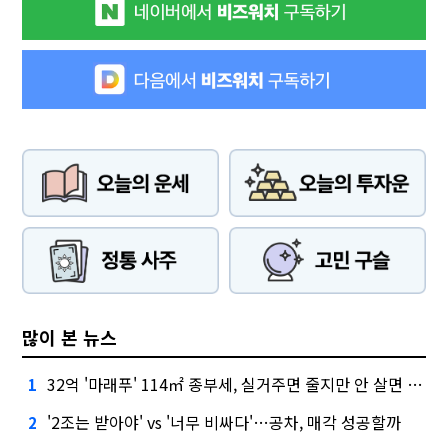
많이 본 뉴스
32억 '마래푸' 114㎡ 종부세, 실거주면 줄지만 안 살면 2.5배
1
'2조는 받아야' vs '너무 비싸다'…공차, 매각 성공할까
2