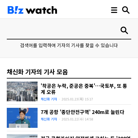
검색어를 입력하여 기자의 기사를 찾을 수 있습니다
채신화 기자의 기사 모음
'착공은 누락, 준공은 중복'…국토부, 또 통
계 오류
채신화 기자
·
2025.01.23(목)
15:17
7개 공항 '종단안전구역' 240m로 늘린다
채신화 기자
·
2025.01.22(수)
14:58