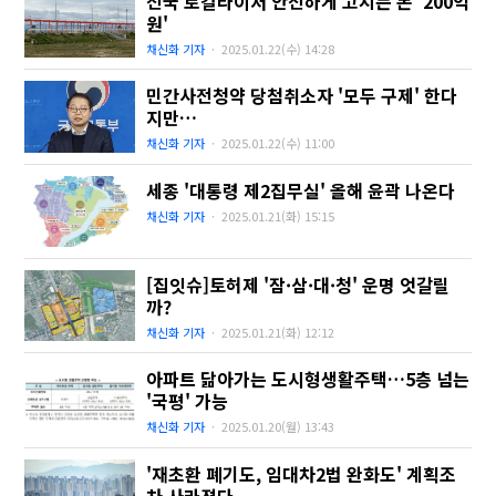
전국 로컬라이저 안전하게 고치는 돈 '200억
원'
채신화 기자
·
2025.01.22(수)
14:28
민간사전청약 당첨취소자 '모두 구제' 한다
지만…
채신화 기자
·
2025.01.22(수)
11:00
세종 '대통령 제2집무실' 올해 윤곽 나온다
채신화 기자
·
2025.01.21(화)
15:15
[집잇슈]토허제 '잠·삼·대·청' 운명 엇갈릴
까?
채신화 기자
·
2025.01.21(화)
12:12
아파트 닮아가는 도시형생활주택…5층 넘는
'국평' 가능
채신화 기자
·
2025.01.20(월)
13:43
'재초환 폐기도, 임대차2법 완화도' 계획조
차 사라졌다