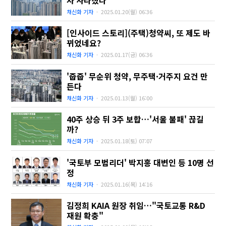
채신화 기자
·
2025.01.20(월)
06:36
[인사이드 스토리](주택)청약씨, 또 제도 바
뀌었네요?
채신화 기자
·
2025.01.17(금)
06:36
'줍줍' 무순위 청약, 무주택·거주지 요건 만
든다
채신화 기자
·
2025.01.13(월)
16:00
40주 상승 뒤 3주 보합…'서울 불패' 끊길
까?
채신화 기자
·
2025.01.18(토)
07:07
'국토부 모범리더' 박지홍 대변인 등 10명 선
정
채신화 기자
·
2025.01.16(목)
14:16
김정희 KAIA 원장 취임…"국토교통 R&D
재원 확충"