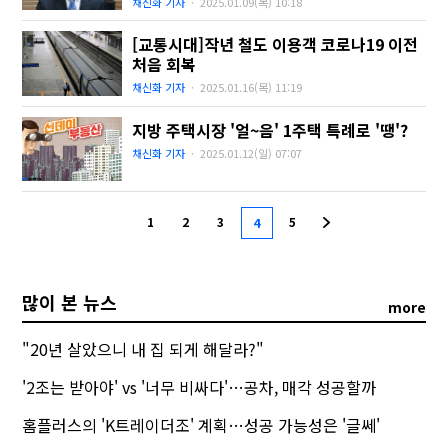
채신화 기자
·
2025.01.09(목)
10:18
[교통시대]작년 철도 이용객 코로나19 이전
처음 회복
채신화 기자
·
2025.01.16(목)
11:19
지방 주택시장 '얼~음' 1주택 특례로 '땡'?
채신화 기자
·
2025.01.12(일)
07:07
1
2
3
5
4
많이 본 뉴스
more
"20년 살았으니 내 집 되게 해달라?"
'2조는 받아야' vs '너무 비싸다'…공차, 매각 성공할까
홈플러스의 'K트레이더조' 계획…성공 가능성은 '글쎄'