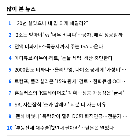
많이 본 뉴스
"20년 살았으니 내 집 되게 해달라?"
1
'2조는 받아야' vs '너무 비싸다'…공차, 매각 성공할까
2
전액 비과세+소득공제까지 주는 ISA 나온다
3
메디큐브·아누아·리르, '눈물 세럼' 생산 중단한다
4
2000원도 비싸다…올리브영, 다이소 공세에 '가성비'로 맞불
5
트럼프, 폴리실리콘 '15% 관세' 검토…한화큐셀·OCI 영향은?
6
홈플러스의 'K트레이더조' 계획…성공 가능성은 '글쎄'
7
SK, 자본잠식 '쏘카 말레이' 지분 더 사는 이유
8
'괜히 바꿨나' 폭락장이 할퀸 DC형 퇴직연금…전문가 조언은
9
[부동산세 대수술]'2년내 팔아라'…뒷문은 열었다
10