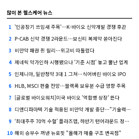
많이 본 헬스케어 뉴스
'인공장기 쓰임새 주목'…K-바이오 신약개발 경쟁 후끈
1
P-CAB 신약 경쟁 2라운드…보신티 복제약 쏟아진다
2
비만약 패권 쥔 릴리…위고비 따돌렸다
3
제네릭 약가인하 시행됐으나 '기준 시점' 놓고 뿔난 업계
4
인제니아, 일반청약 3대 1 그쳐…식어버린 바이오 IPO
5
HLB, MSCI 편출 전망…블랙록 보유분 수급 영향 주목
6
[글로벌 바이오워치]미국 바이오 '역합병 상장' 뜬다
7
디앤디파마텍 기술 적용된 비만약 개발 중단…"기술력 문제 아냐"
8
‘최대주주 70억 수혈' 플라즈맵, 하반기 턴어라운드 정조준
9
해외 승부수 꺼낸 뉴로핏 "올해가 매출 구조 변곡점"
10