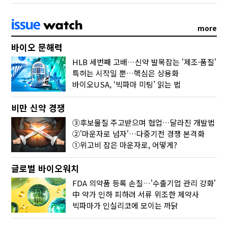
more
바이오 문해력
HLB 세번째 고배…신약 발목잡는 '제조·품질'
특허는 시작일 뿐…핵심은 상용화
바이오USA, ‘빅파마 미팅’ 읽는 법
비만 신약 경쟁
③후보물질 주고받으며 협업…달라진 개발법
②'마운자로 넘자'…다중기전 경쟁 본격화
①위고비 잡은 마운자로, 어떻게?
글로벌 바이오워치
FDA 의약품 등록 손질…'수출기업 관리 강화'
中 약가 인하 피하려 서류 위조한 제약사
빅파마가 인실리코에 모이는 까닭