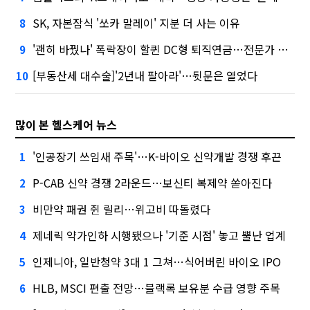
SK, 자본잠식 '쏘카 말레이' 지분 더 사는 이유
8
'괜히 바꿨나' 폭락장이 할퀸 DC형 퇴직연금…전문가 조언은
9
[부동산세 대수술]'2년내 팔아라'…뒷문은 열었다
10
많이 본 헬스케어 뉴스
'인공장기 쓰임새 주목'…K-바이오 신약개발 경쟁 후끈
1
P-CAB 신약 경쟁 2라운드…보신티 복제약 쏟아진다
2
비만약 패권 쥔 릴리…위고비 따돌렸다
3
제네릭 약가인하 시행됐으나 '기준 시점' 놓고 뿔난 업계
4
인제니아, 일반청약 3대 1 그쳐…식어버린 바이오 IPO
5
HLB, MSCI 편출 전망…블랙록 보유분 수급 영향 주목
6