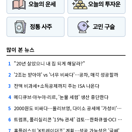
많이 본 뉴스
"20년 살았으니 내 집 되게 해달라?"
1
'2조는 받아야' vs '너무 비싸다'…공차, 매각 성공할까
2
전액 비과세+소득공제까지 주는 ISA 나온다
3
메디큐브·아누아·리르, '눈물 세럼' 생산 중단한다
4
2000원도 비싸다…올리브영, 다이소 공세에 '가성비'로 맞불
5
트럼프, 폴리실리콘 '15% 관세' 검토…한화큐셀·OCI 영향은?
6
홈플러스의 'K트레이더조' 계획…성공 가능성은 '글쎄'
7