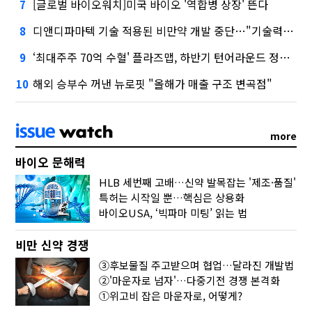
[글로벌 바이오워치]미국 바이오 '역합병 상장' 뜬다
7
디앤디파마텍 기술 적용된 비만약 개발 중단…"기술력 문제 아냐"
8
‘최대주주 70억 수혈' 플라즈맵, 하반기 턴어라운드 정조준
9
해외 승부수 꺼낸 뉴로핏 "올해가 매출 구조 변곡점"
10
more
바이오 문해력
HLB 세번째 고배…신약 발목잡는 '제조·품질'
특허는 시작일 뿐…핵심은 상용화
바이오USA, ‘빅파마 미팅’ 읽는 법
비만 신약 경쟁
③후보물질 주고받으며 협업…달라진 개발법
②'마운자로 넘자'…다중기전 경쟁 본격화
①위고비 잡은 마운자로, 어떻게?