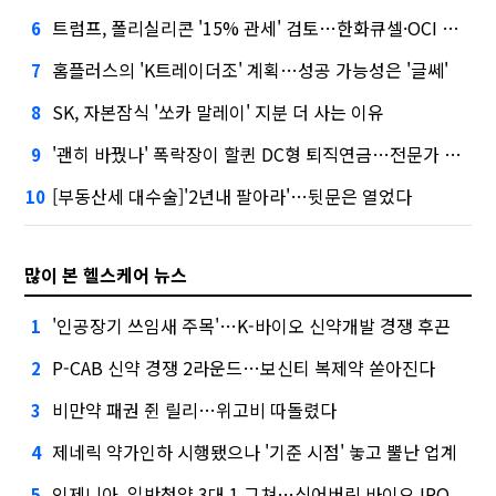
트럼프, 폴리실리콘 '15% 관세' 검토…한화큐셀·OCI 영향은?
6
홈플러스의 'K트레이더조' 계획…성공 가능성은 '글쎄'
7
SK, 자본잠식 '쏘카 말레이' 지분 더 사는 이유
8
'괜히 바꿨나' 폭락장이 할퀸 DC형 퇴직연금…전문가 조언은
9
[부동산세 대수술]'2년내 팔아라'…뒷문은 열었다
10
많이 본 헬스케어 뉴스
'인공장기 쓰임새 주목'…K-바이오 신약개발 경쟁 후끈
1
P-CAB 신약 경쟁 2라운드…보신티 복제약 쏟아진다
2
비만약 패권 쥔 릴리…위고비 따돌렸다
3
제네릭 약가인하 시행됐으나 '기준 시점' 놓고 뿔난 업계
4
인제니아, 일반청약 3대 1 그쳐…식어버린 바이오 IPO
5