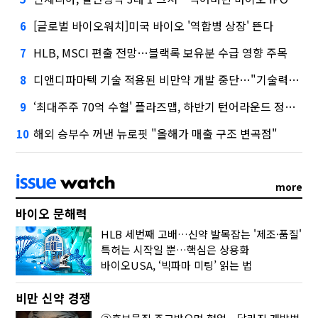
[글로벌 바이오워치]미국 바이오 '역합병 상장' 뜬다
6
HLB, MSCI 편출 전망…블랙록 보유분 수급 영향 주목
7
디앤디파마텍 기술 적용된 비만약 개발 중단…"기술력 문제 아냐"
8
‘최대주주 70억 수혈' 플라즈맵, 하반기 턴어라운드 정조준
9
해외 승부수 꺼낸 뉴로핏 "올해가 매출 구조 변곡점"
10
more
바이오 문해력
HLB 세번째 고배…신약 발목잡는 '제조·품질'
특허는 시작일 뿐…핵심은 상용화
바이오USA, ‘빅파마 미팅’ 읽는 법
비만 신약 경쟁