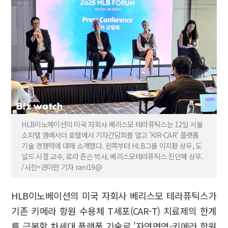
HLB이노메이션의 미국 자회사 베리스모 테라퓨틱스는 12일 서울
소피텔 앰배서더 호텔에서 기자간담회를 열고 'KIR-CAR' 플랫폼
기술 경쟁력에 대해 소개했다. 왼쪽부터 HLB그룹 이지환 상무, 도
널드 시겔 교수, 로라 존슨 박사, 베리스모테라퓨틱스 진인혜 상무.
/사진=권미란 기자 rani19@
HLB이노베이션의 미국 자회사 베리스모 테라퓨틱스가
기존 키메라 항원 수용체 T세포(CAR-T) 치료제의 한계
를 극복할 차세대 플랫폼 기술로 '자연면역-키메라 항원