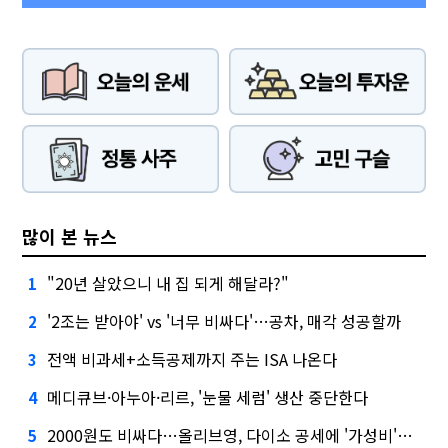
많이 본 뉴스
"20년 살았으니 내 집 되게 해달라?"
1
'2조는 받아야' vs '너무 비싸다'…공차, 매각 성공할까
2
전액 비과세+소득공제까지 주는 ISA 나온다
3
메디큐브·아누아·리르, '눈물 세럼' 생산 중단한다
4
2000원도 비싸다…올리브영, 다이소 공세에 '가성비'로 맞불
5