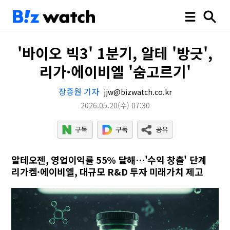
'바이오 빅3' 1분기, 알테 '방긋',
리가·에이비엘 '숨고르기'
장종원 기자
jjw@bizwatch.co.kr
2026.05.20
(수)
07:30
알테오젠, 영업이익률 55% 달해…'수익 창출' 단계
리가켐·에이비엘, 대규모 R&D 투자 미래가치 제고