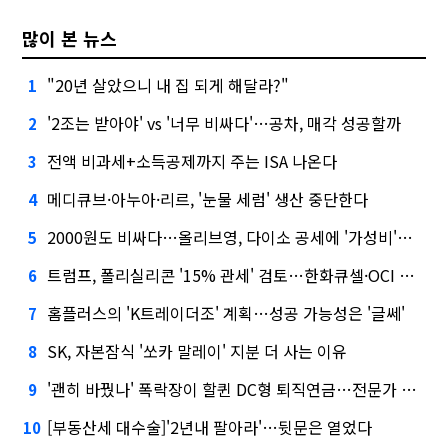
많이 본 뉴스
"20년 살았으니 내 집 되게 해달라?"
1
'2조는 받아야' vs '너무 비싸다'…공차, 매각 성공할까
2
전액 비과세+소득공제까지 주는 ISA 나온다
3
메디큐브·아누아·리르, '눈물 세럼' 생산 중단한다
4
2000원도 비싸다…올리브영, 다이소 공세에 '가성비'로 맞불
5
트럼프, 폴리실리콘 '15% 관세' 검토…한화큐셀·OCI 영향은?
6
홈플러스의 'K트레이더조' 계획…성공 가능성은 '글쎄'
7
SK, 자본잠식 '쏘카 말레이' 지분 더 사는 이유
8
'괜히 바꿨나' 폭락장이 할퀸 DC형 퇴직연금…전문가 조언은
9
[부동산세 대수술]'2년내 팔아라'…뒷문은 열었다
10