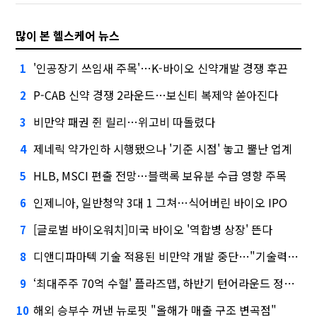
많이 본 헬스케어 뉴스
'인공장기 쓰임새 주목'…K-바이오 신약개발 경쟁 후끈
1
P-CAB 신약 경쟁 2라운드…보신티 복제약 쏟아진다
2
비만약 패권 쥔 릴리…위고비 따돌렸다
3
제네릭 약가인하 시행됐으나 '기준 시점' 놓고 뿔난 업계
4
HLB, MSCI 편출 전망…블랙록 보유분 수급 영향 주목
5
인제니아, 일반청약 3대 1 그쳐…식어버린 바이오 IPO
6
[글로벌 바이오워치]미국 바이오 '역합병 상장' 뜬다
7
디앤디파마텍 기술 적용된 비만약 개발 중단…"기술력 문제 아냐"
8
‘최대주주 70억 수혈' 플라즈맵, 하반기 턴어라운드 정조준
9
해외 승부수 꺼낸 뉴로핏 "올해가 매출 구조 변곡점"
10