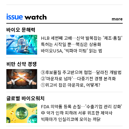
more
바이오 문해력
HLB 세번째 고배…신약 발목잡는 '제조·품질'
특허는 시작일 뿐…핵심은 상용화
바이오USA, ‘빅파마 미팅’ 읽는 법
비만 신약 경쟁
③후보물질 주고받으며 협업…달라진 개발법
②'마운자로 넘자'…다중기전 경쟁 본격화
①위고비 잡은 마운자로, 어떻게?
글로벌 바이오워치
FDA 의약품 등록 손질…'수출기업 관리 강화'
中 약가 인하 피하려 서류 위조한 제약사
빅파마가 인실리코에 모이는 까닭