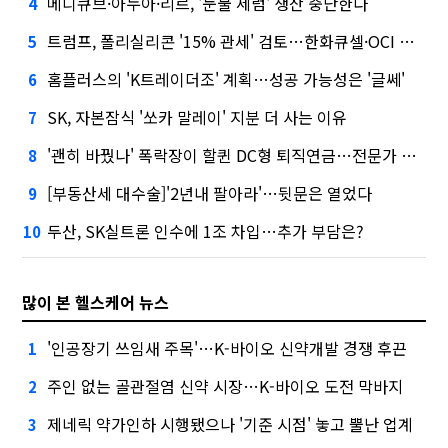
메디큐브·아누아·리르, '눈물 세럼' 생산 중단한다
4
트럼프, 폴리실리콘 '15% 관세' 검토…한화큐셀·OCI 영향은?
5
홈플러스의 'K트레이더조' 계획…성공 가능성은 '글쎄'
6
SK, 자본잠식 '쏘카 말레이' 지분 더 사는 이유
7
'괜히 바꿨나' 폭락장이 할퀸 DC형 퇴직연금…전문가 조언은
8
[부동산세 대수술]'2년내 팔아라'…뒷문은 열었다
9
두산, SK실트론 인수에 1조 차입…추가 부담은?
10
많이 본 헬스케어 뉴스
'인공장기 쓰임새 주목'…K-바이오 신약개발 경쟁 후끈
1
주인 없는 골관절염 신약 시장…K-바이오 도전 막바지
2
제네릭 약가인하 시행됐으나 '기준 시점' 놓고 뿔난 업계
3