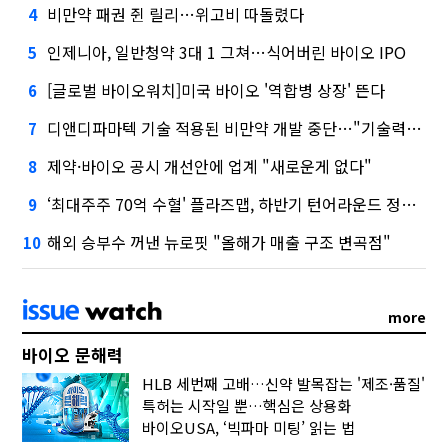
비만약 패권 쥔 릴리…위고비 따돌렸다
4
인제니아, 일반청약 3대 1 그쳐…식어버린 바이오 IPO
5
[글로벌 바이오워치]미국 바이오 '역합병 상장' 뜬다
6
디앤디파마텍 기술 적용된 비만약 개발 중단…"기술력 문제 아냐"
7
제약·바이오 공시 개선안에 업계 "새로운게 없다"
8
‘최대주주 70억 수혈' 플라즈맵, 하반기 턴어라운드 정조준
9
해외 승부수 꺼낸 뉴로핏 "올해가 매출 구조 변곡점"
10
more
바이오 문해력
HLB 세번째 고배…신약 발목잡는 '제조·품질'
특허는 시작일 뿐…핵심은 상용화
바이오USA, ‘빅파마 미팅’ 읽는 법