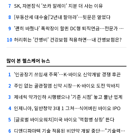
SK, 자본잠식 '쏘카 말레이' 지분 더 사는 이유
7
[부동산세 대수술]'2년내 팔아라'…뒷문은 열었다
8
'괜히 바꿨나' 폭락장이 할퀸 DC형 퇴직연금…전문가 조언은
9
허리휘는 '간병비' 건강보험 적용하면…내 간병보험은?
10
많이 본 헬스케어 뉴스
'인공장기 쓰임새 주목'…K-바이오 신약개발 경쟁 후끈
1
주인 없는 골관절염 신약 시장…K-바이오 도전 막바지
2
제네릭 약가인하 시행됐으나 '기준 시점' 놓고 뿔난 업계
3
인제니아, 일반청약 3대 1 그쳐…식어버린 바이오 IPO
4
[글로벌 바이오워치]미국 바이오 '역합병 상장' 뜬다
5
디앤디파마텍 기술 적용된 비만약 개발 중단…"기술력 문제 아냐"
6