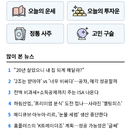
많이 본 뉴스
"20년 살았으니 내 집 되게 해달라?"
1
'2조는 받아야' vs '너무 비싸다'…공차, 매각 성공할까
2
전액 비과세+소득공제까지 주는 ISA 나온다
3
하림산업, '프리미엄 분식' 도전 접나…사라진 '멜팅피스'
4
메디큐브·아누아·리르, '눈물 세럼' 생산 중단한다
5
홈플러스의 'K트레이더조' 계획…성공 가능성은 '글쎄'
6