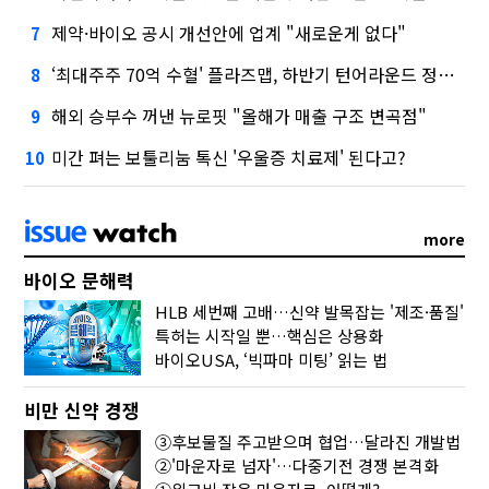
제약·바이오 공시 개선안에 업계 "새로운게 없다"
7
‘최대주주 70억 수혈' 플라즈맵, 하반기 턴어라운드 정조준
8
해외 승부수 꺼낸 뉴로핏 "올해가 매출 구조 변곡점"
9
미간 펴는 보툴리눔 톡신 '우울증 치료제' 된다고?
10
more
바이오 문해력
HLB 세번째 고배…신약 발목잡는 '제조·품질'
특허는 시작일 뿐…핵심은 상용화
바이오USA, ‘빅파마 미팅’ 읽는 법
비만 신약 경쟁
③후보물질 주고받으며 협업…달라진 개발법
②'마운자로 넘자'…다중기전 경쟁 본격화