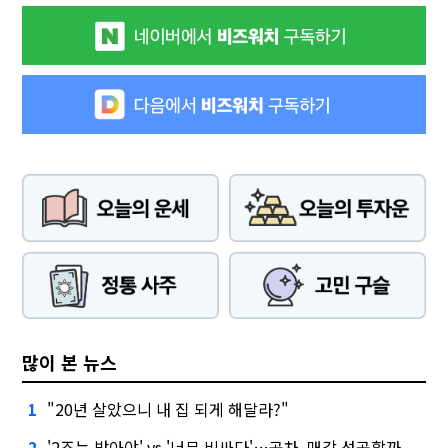
많이 본 뉴스
"20년 살았으니 내 집 되게 해달라?"
1
'2조는 받아야' vs '너무 비싸다'…공차, 매각 성공할까
2