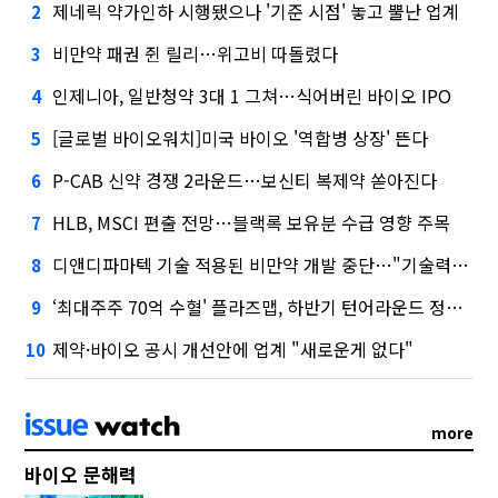
제네릭 약가인하 시행됐으나 '기준 시점' 놓고 뿔난 업계
2
비만약 패권 쥔 릴리…위고비 따돌렸다
3
인제니아, 일반청약 3대 1 그쳐…식어버린 바이오 IPO
4
[글로벌 바이오워치]미국 바이오 '역합병 상장' 뜬다
5
P-CAB 신약 경쟁 2라운드…보신티 복제약 쏟아진다
6
HLB, MSCI 편출 전망…블랙록 보유분 수급 영향 주목
7
디앤디파마텍 기술 적용된 비만약 개발 중단…"기술력 문제 아냐"
8
‘최대주주 70억 수혈' 플라즈맵, 하반기 턴어라운드 정조준
9
제약·바이오 공시 개선안에 업계 "새로운게 없다"
10
more
바이오 문해력