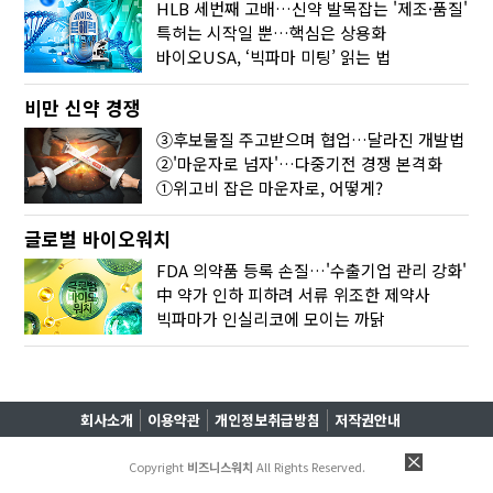
HLB 세번째 고배…신약 발목잡는 '제조·품질'
특허는 시작일 뿐…핵심은 상용화
바이오USA, ‘빅파마 미팅’ 읽는 법
비만 신약 경쟁
③후보물질 주고받으며 협업…달라진 개발법
②'마운자로 넘자'…다중기전 경쟁 본격화
①위고비 잡은 마운자로, 어떻게?
글로벌 바이오워치
FDA 의약품 등록 손질…'수출기업 관리 강화'
中 약가 인하 피하려 서류 위조한 제약사
빅파마가 인실리코에 모이는 까닭
회사소개
이용약관
개인정보취급방침
저작권안내
Copyright
비즈니스워치
All Rights Reserved.