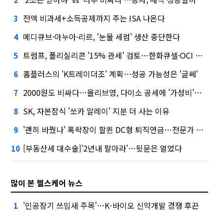
전액 비과세+소득공제까지 주는 ISA 나온다
3
메디큐브·아누아·리르, '눈물 세럼' 생산 중단한다
4
트럼프, 폴리실리콘 '15% 관세' 검토…한화큐셀·OCI 영향은?
5
홈플러스의 'K트레이더조' 계획…성공 가능성은 '글쎄'
6
2000원도 비싸다…올리브영, 다이소 공세에 '가성비'로 맞불
7
SK, 자본잠식 '쏘카 말레이' 지분 더 사는 이유
8
'괜히 바꿨나' 폭락장이 할퀸 DC형 퇴직연금…전문가 조언은
9
[부동산세 대수술]'2년내 팔아라'…뒷문은 열었다
10
많이 본 헬스케어 뉴스
'인공장기 쓰임새 주목'…K-바이오 신약개발 경쟁 후끈
1