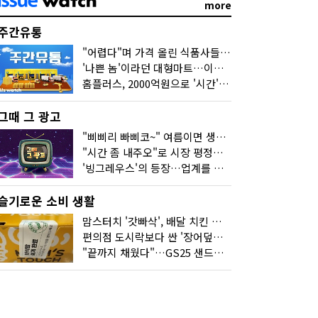
more
주간유통
"어렵다"며 가격 올린 식품사들…진짜 어려운 거 맞아?
'나쁜 놈'이라던 대형마트…이젠 '불쌍한 놈' 됐다
홈플러스, 2000억원으로 '시간'을 샀다
그때 그 광고
"삐삐리 빠삐코~" 여름이면 생각나는 그 노래
"시간 좀 내주오"로 시장 평정한 하이마트
'빙그레우스'의 등장…업계를 흔든 '세계관' 마케팅
슬기로운 소비 생활
맘스터치 '갓빠삭', 배달 치킨 선입견을 바꿨다
편의점 도시락보다 싼 '장어덮밥'…오뚜기가 해냈다
"끝까지 채웠다"…GS25 샌드위치의 달라진 '속'사정