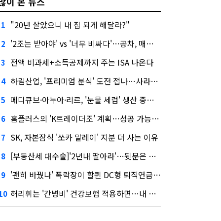
많이 본 뉴스
"20년 살았으니 내 집 되게 해달라?"
1
'2조는 받아야' vs '너무 비싸다'…공차, 매각 성공할까
2
전액 비과세+소득공제까지 주는 ISA 나온다
3
하림산업, '프리미엄 분식' 도전 접나…사라진 '멜팅피스'
4
메디큐브·아누아·리르, '눈물 세럼' 생산 중단한다
5
홈플러스의 'K트레이더조' 계획…성공 가능성은 '글쎄'
6
SK, 자본잠식 '쏘카 말레이' 지분 더 사는 이유
7
[부동산세 대수술]'2년내 팔아라'…뒷문은 열었다
8
'괜히 바꿨나' 폭락장이 할퀸 DC형 퇴직연금…전문가 조언은
9
허리휘는 '간병비' 건강보험 적용하면…내 간병보험은?
10