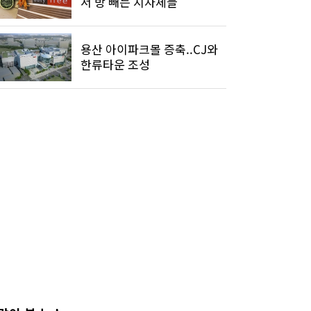
서 방 빼는 지자체들
용산 아이파크몰 증축..CJ와
한류타운 조성