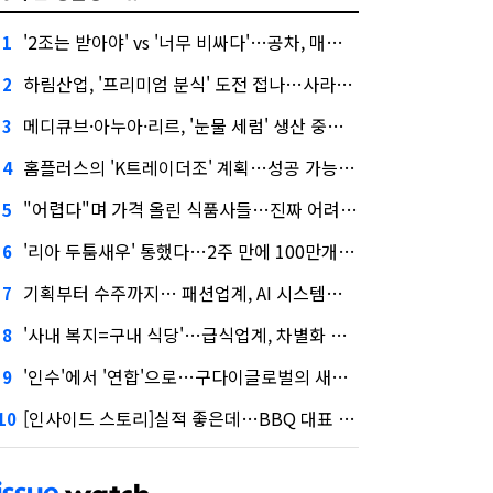
'2조는 받아야' vs '너무 비싸다'…공차, 매각 성공할까
1
하림산업, '프리미엄 분식' 도전 접나…사라진 '멜팅피스'
2
메디큐브·아누아·리르, '눈물 세럼' 생산 중단한다
3
홈플러스의 'K트레이더조' 계획…성공 가능성은 '글쎄'
4
"어렵다"며 가격 올린 식품사들…진짜 어려운 거 맞아?
5
'리아 두툼새우' 통했다…2주 만에 100만개 판매
6
기획부터 수주까지… 패션업계, AI 시스템화 박차
7
'사내 복지=구내 식당'…급식업계, 차별화 경쟁 본격화
8
'인수'에서 '연합'으로…구다이글로벌의 새로운 투자법
9
[인사이드 스토리]실적 좋은데…BBQ 대표 '파리목숨'된 이유
10