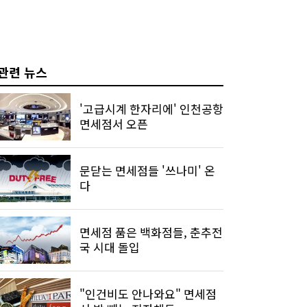
관련 뉴스
'고급시계 한자리에' 인천공항
면세점서 오픈
문닫는 면세점들 '쓰나미' 온
다
면세점 품은 백화점들, 춘추전
국 시대 돌입
"인건비도 안나와요" 면세점