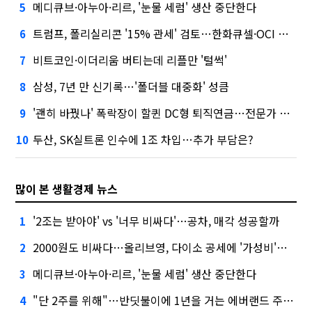
메디큐브·아누아·리르, '눈물 세럼' 생산 중단한다
5
트럼프, 폴리실리콘 '15% 관세' 검토…한화큐셀·OCI 영향은?
6
비트코인·이더리움 버티는데 리플만 '털썩'
7
삼성, 7년 만 신기록…'폴더블 대중화' 성큼
8
'괜히 바꿨나' 폭락장이 할퀸 DC형 퇴직연금…전문가 조언은
9
두산, SK실트론 인수에 1조 차입…추가 부담은?
10
많이 본 생활경제 뉴스
'2조는 받아야' vs '너무 비싸다'…공차, 매각 성공할까
1
2000원도 비싸다…올리브영, 다이소 공세에 '가성비'로 맞불
2
메디큐브·아누아·리르, '눈물 세럼' 생산 중단한다
3
"단 2주를 위해"…반딧불이에 1년을 거는 에버랜드 주키퍼
4