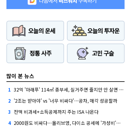
많이 본 뉴스
32억 '마래푸' 114㎡ 종부세, 실거주면 줄지만 안 살면 2.5배
1
'2조는 받아야' vs '너무 비싸다'…공차, 매각 성공할까
2
전액 비과세+소득공제까지 주는 ISA 나온다
3
2000원도 비싸다…올리브영, 다이소 공세에 '가성비'로 맞불
4