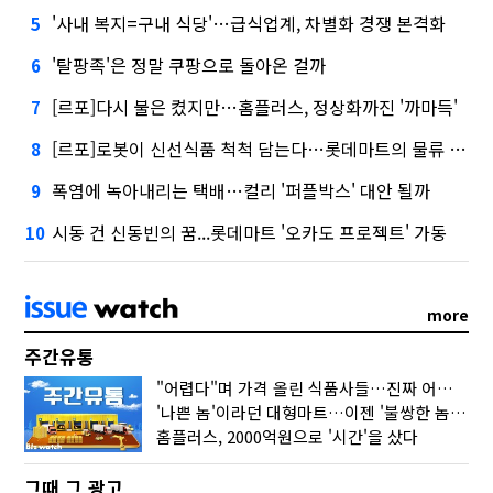
'사내 복지=구내 식당'…급식업계, 차별화 경쟁 본격화
5
'탈팡족'은 정말 쿠팡으로 돌아온 걸까
6
[르포]다시 불은 켰지만…홈플러스, 정상화까진 '까마득'
7
[르포]로봇이 신선식품 척척 담는다…롯데마트의 물류 혁신
8
폭염에 녹아내리는 택배…컬리 '퍼플박스' 대안 될까
9
시동 건 신동빈의 꿈...롯데마트 '오카도 프로젝트' 가동
10
more
주간유통
"어렵다"며 가격 올린 식품사들…진짜 어려운 거 맞아?
'나쁜 놈'이라던 대형마트…이젠 '불쌍한 놈' 됐다
홈플러스, 2000억원으로 '시간'을 샀다
그때 그 광고