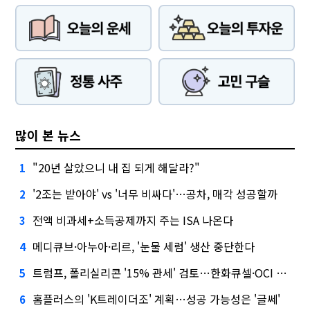
많이 본 뉴스
"20년 살았으니 내 집 되게 해달라?"
1
'2조는 받아야' vs '너무 비싸다'…공차, 매각 성공할까
2
전액 비과세+소득공제까지 주는 ISA 나온다
3
메디큐브·아누아·리르, '눈물 세럼' 생산 중단한다
4
트럼프, 폴리실리콘 '15% 관세' 검토…한화큐셀·OCI 영향은?
5
홈플러스의 'K트레이더조' 계획…성공 가능성은 '글쎄'
6