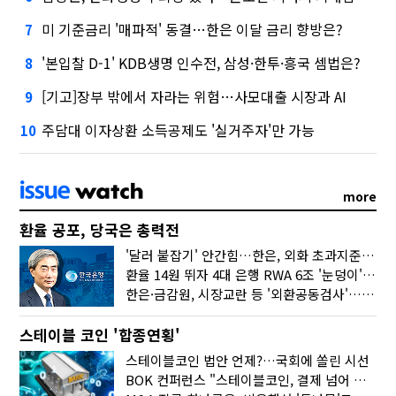
미 기준금리 '매파적' 동결…한은 이달 금리 향방은?
7
'본입찰 D-1' KDB생명 인수전, 삼성·한투·흥국 셈법은?
8
[기고]장부 밖에서 자라는 위험…사모대출 시장과 AI
9
주담대 이자상환 소득공제도 '실거주자'만 가능
10
more
환율 공포, 당국은 총력전
'달러 붙잡기' 안간힘…한은, 외화 초과지준에 이자 6개월 더
환율 14원 뛰자 4대 은행 RWA 6조 '눈덩이'…2배 뛴 2분기는?
한은·금감원, 시장교란 등 '외환공동검사'…환율 급등 전방위 대응
스테이블 코인 '합종연횡'
스테이블코인 법안 언제?…국회에 쏠린 시선
BOK 컨퍼런스 "스테이블코인, 결제 넘어 보험 대출 등 금융 연결 도구"