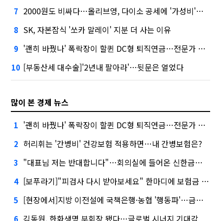
2000원도 비싸다…올리브영, 다이소 공세에 '가성비'로 맞불
7
SK, 자본잠식 '쏘카 말레이' 지분 더 사는 이유
8
'괜히 바꿨나' 폭락장이 할퀸 DC형 퇴직연금…전문가 조언은
9
[부동산세 대수술]'2년내 팔아라'…뒷문은 열었다
10
많이 본 경제 뉴스
'괜히 바꿨나' 폭락장이 할퀸 DC형 퇴직연금…전문가 조언은
1
허리휘는 '간병비' 건강보험 적용하면…내 간병보험은?
2
"대표님 저는 반대합니다"…회의실에 들어온 신한금융 AI
3
[보푸라기]"피검사 다시 받아보세요" 한마디에 보험금 못 받을 뻔?
4
[현장에서]지방 이전설에 국책은행·농협 '행동파'…금감원 '신중모드'
5
김동원, 한화생명 부회장 됐다…글로벌 시너지 기대감
6