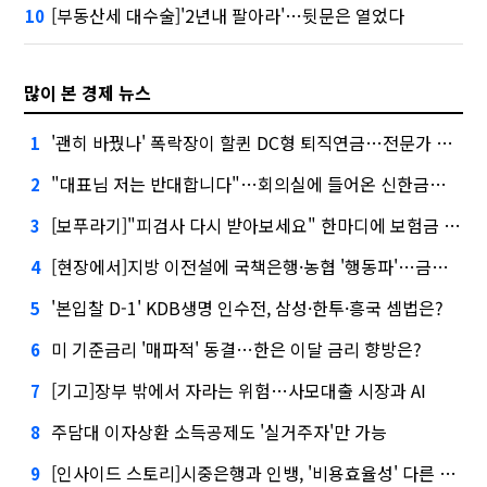
[부동산세 대수술]'2년내 팔아라'…뒷문은 열었다
10
많이 본 경제 뉴스
'괜히 바꿨나' 폭락장이 할퀸 DC형 퇴직연금…전문가 조언은
1
"대표님 저는 반대합니다"…회의실에 들어온 신한금융 AI
2
[보푸라기]"피검사 다시 받아보세요" 한마디에 보험금 못 받을 뻔?
3
[현장에서]지방 이전설에 국책은행·농협 '행동파'…금감원 '신중모드'
4
'본입찰 D-1' KDB생명 인수전, 삼성·한투·흥국 셈법은?
5
미 기준금리 '매파적' 동결…한은 이달 금리 향방은?
6
[기고]장부 밖에서 자라는 위험…사모대출 시장과 AI
7
주담대 이자상환 소득공제도 '실거주자'만 가능
8
[인사이드 스토리]시중은행과 인뱅, '비용효율성' 다른 잣대 왜?
9