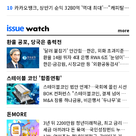
카카오뱅크, 상반기 순익 3280억 '역대 최대'…"캐피탈, 자산 1조원 이상"
10
more
환율 공포, 당국은 총력전
'달러 붙잡기' 안간힘…한은, 외화 초과지준에 이자 6개월 더
환율 14원 뛰자 4대 은행 RWA 6조 '눈덩이'…2배 뛴 2분기는?
한은·금감원, 시장교란 등 '외환공동검사'…환율 급등 전방위 대응
스테이블 코인 '합종연횡'
스테이블코인 법안 언제?…국회에 쏠린 시선
BOK 컨퍼런스 "스테이블코인, 결제 넘어 보험 대출 등 금융 연결 도구"
M&A 잠룡 하나금융, 비은행서 '두나무'로 눈돌린 이유는
돈MORE
3년 뒤 2200만원 청년미래적금, 최고 금리 받으려면?
세금 아끼려다 돈 묶여…국민성장펀드 누가 가입하면 좋을까