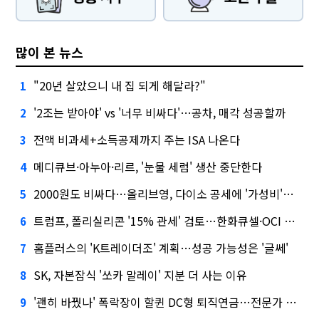
많이 본 뉴스
"20년 살았으니 내 집 되게 해달라?"
1
'2조는 받아야' vs '너무 비싸다'…공차, 매각 성공할까
2
전액 비과세+소득공제까지 주는 ISA 나온다
3
메디큐브·아누아·리르, '눈물 세럼' 생산 중단한다
4
2000원도 비싸다…올리브영, 다이소 공세에 '가성비'로 맞불
5
트럼프, 폴리실리콘 '15% 관세' 검토…한화큐셀·OCI 영향은?
6
홈플러스의 'K트레이더조' 계획…성공 가능성은 '글쎄'
7
SK, 자본잠식 '쏘카 말레이' 지분 더 사는 이유
8
'괜히 바꿨나' 폭락장이 할퀸 DC형 퇴직연금…전문가 조언은
9