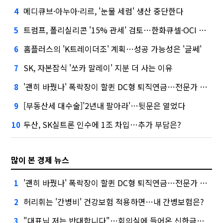
메디큐브·아누아·리르, '눈물 세럼' 생산 중단한다
4
트럼프, 폴리실리콘 '15% 관세' 검토…한화큐셀·OCI 영향은?
5
홈플러스의 'K트레이더조' 계획…성공 가능성은 '글쎄'
6
SK, 자본잠식 '쏘카 말레이' 지분 더 사는 이유
7
'괜히 바꿨나' 폭락장이 할퀸 DC형 퇴직연금…전문가 조언은
8
[부동산세 대수술]'2년내 팔아라'…뒷문은 열었다
9
두산, SK실트론 인수에 1조 차입…추가 부담은?
10
많이 본 경제 뉴스
'괜히 바꿨나' 폭락장이 할퀸 DC형 퇴직연금…전문가 조언은
1
허리휘는 '간병비' 건강보험 적용하면…내 간병보험은?
2
"대표님 저는 반대합니다"…회의실에 들어온 신한금융 AI
3