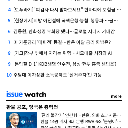
[보푸라기]"피검사 다시 받아보세요" 한마디에 보험금 못 받을 뻔?
4
[현장에서]지방 이전설에 국책은행·농협 '행동파'…금감원 '신중모드'
5
김동원, 한화생명 부회장 됐다…글로벌 시너지 기대감
6
미 기준금리 '매파적' 동결…한은 이달 금리 향방은?
7
[기고]장부 밖에서 자라는 위험…사모대출 시장과 AI
8
'본입찰 D-1' KDB생명 인수전, 삼성·한투·흥국 셈법은?
9
주담대 이자상환 소득공제도 '실거주자'만 가능
10
more
환율 공포, 당국은 총력전
'달러 붙잡기' 안간힘…한은, 외화 초과지준에 이자 6개월 더
환율 14원 뛰자 4대 은행 RWA 6조 '눈덩이'…2배 뛴 2분기는?
한은·금감원, 시장교란 등 '외환공동검사'…환율 급등 전방위 대응