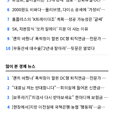
2000원도 비싸다…올리브영, 다이소 공세에 '가성비'로 맞불
6
홈플러스의 'K트레이더조' 계획…성공 가능성은 '글쎄'
7
SK, 자본잠식 '쏘카 말레이' 지분 더 사는 이유
8
'괜히 바꿨나' 폭락장이 할퀸 DC형 퇴직연금…전문가 조언은
9
[부동산세 대수술]'2년내 팔아라'…뒷문은 열었다
10
많이 본 경제 뉴스
'괜히 바꿨나' 폭락장이 할퀸 DC형 퇴직연금…전문가 조언은
1
"대표님 저는 반대합니다"…회의실에 들어온 신한금융 AI
2
[보푸라기]"피검사 다시 받아보세요" 한마디에 보험금 못 받을 뻔?
3
[현장에서]지방 이전설에 국책은행·농협 '행동파'…금감원 '신중모드'
4