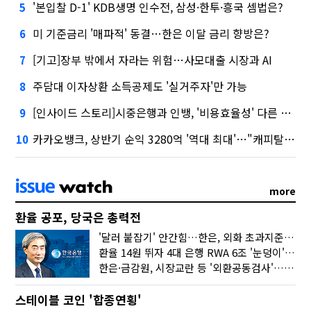
'본입찰 D-1' KDB생명 인수전, 삼성·한투·흥국 셈법은?
5
미 기준금리 '매파적' 동결…한은 이달 금리 향방은?
6
[기고]장부 밖에서 자라는 위험…사모대출 시장과 AI
7
주담대 이자상환 소득공제도 '실거주자'만 가능
8
[인사이드 스토리]시중은행과 인뱅, '비용효율성' 다른 잣대 왜?
9
카카오뱅크, 상반기 순익 3280억 '역대 최대'…"캐피탈, 자산 1조원 이상"
10
more
환율 공포, 당국은 총력전
'달러 붙잡기' 안간힘…한은, 외화 초과지준에 이자 6개월 더
환율 14원 뛰자 4대 은행 RWA 6조 '눈덩이'…2배 뛴 2분기는?
한은·금감원, 시장교란 등 '외환공동검사'…환율 급등 전방위 대응
스테이블 코인 '합종연횡'