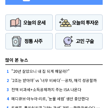
많이 본 뉴스
"20년 살았으니 내 집 되게 해달라?"
1
'2조는 받아야' vs '너무 비싸다'…공차, 매각 성공할까
2
전액 비과세+소득공제까지 주는 ISA 나온다
3
메디큐브·아누아·리르, '눈물 세럼' 생산 중단한다
4
트럼프, 폴리실리콘 '15% 관세' 검토…한화큐셀·OCI 영향은?
5