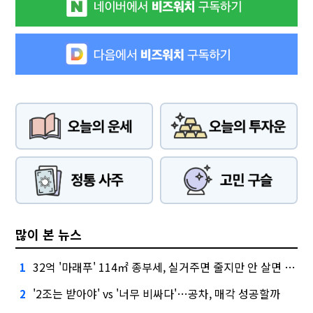
많이 본 뉴스
32억 '마래푸' 114㎡ 종부세, 실거주면 줄지만 안 살면 2.5배
1
'2조는 받아야' vs '너무 비싸다'…공차, 매각 성공할까
2