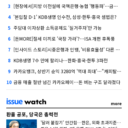
[현장에서]지방 이전설에 국책은행·농협 '행동파'…금감원 '신중모드'
3
'본입찰 D-1' KDB생명 인수전, 삼성·한투·흥국 셈법은?
4
주담대 이자상환 소득공제도 '실거주자'만 가능
5
[돈MORE]절세 미끼로 '국장 가라'?…ISA 개편 후폭풍
6
[인사이드 스토리]시중은행과 인뱅, '비용효율성' 다른 잣대 왜?
7
KDB생명 7수 만에 팔리나…한화·흥국·한투 3파전
8
카카오뱅크, 상반기 순익 3280억 '역대 최대'…"캐피탈, 자산 1조원 이상"
9
금융 매출 절반 넘긴 카카오페이…돈 버는 구조 달라졌다
10
more
환율 공포, 당국은 총력전
'달러 붙잡기' 안간힘…한은, 외화 초과지준에 이자 6개월 더