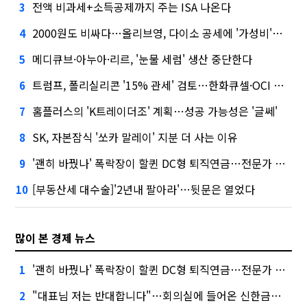
전액 비과세+소득공제까지 주는 ISA 나온다
3
2000원도 비싸다…올리브영, 다이소 공세에 '가성비'로 맞불
4
메디큐브·아누아·리르, '눈물 세럼' 생산 중단한다
5
트럼프, 폴리실리콘 '15% 관세' 검토…한화큐셀·OCI 영향은?
6
홈플러스의 'K트레이더조' 계획…성공 가능성은 '글쎄'
7
SK, 자본잠식 '쏘카 말레이' 지분 더 사는 이유
8
'괜히 바꿨나' 폭락장이 할퀸 DC형 퇴직연금…전문가 조언은
9
[부동산세 대수술]'2년내 팔아라'…뒷문은 열었다
10
많이 본 경제 뉴스
'괜히 바꿨나' 폭락장이 할퀸 DC형 퇴직연금…전문가 조언은
1
"대표님 저는 반대합니다"…회의실에 들어온 신한금융 AI
2