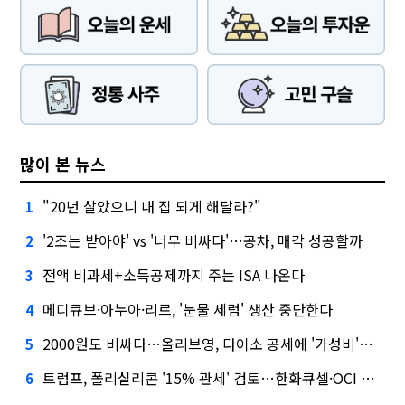
많이 본 뉴스
"20년 살았으니 내 집 되게 해달라?"
1
'2조는 받아야' vs '너무 비싸다'…공차, 매각 성공할까
2
전액 비과세+소득공제까지 주는 ISA 나온다
3
메디큐브·아누아·리르, '눈물 세럼' 생산 중단한다
4
2000원도 비싸다…올리브영, 다이소 공세에 '가성비'로 맞불
5
트럼프, 폴리실리콘 '15% 관세' 검토…한화큐셀·OCI 영향은?
6