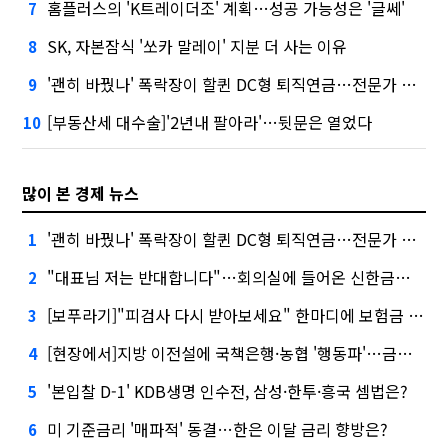
홈플러스의 'K트레이더조' 계획…성공 가능성은 '글쎄'
7
SK, 자본잠식 '쏘카 말레이' 지분 더 사는 이유
8
'괜히 바꿨나' 폭락장이 할퀸 DC형 퇴직연금…전문가 조언은
9
[부동산세 대수술]'2년내 팔아라'…뒷문은 열었다
10
많이 본 경제 뉴스
'괜히 바꿨나' 폭락장이 할퀸 DC형 퇴직연금…전문가 조언은
1
"대표님 저는 반대합니다"…회의실에 들어온 신한금융 AI
2
[보푸라기]"피검사 다시 받아보세요" 한마디에 보험금 못 받을 뻔?
3
[현장에서]지방 이전설에 국책은행·농협 '행동파'…금감원 '신중모드'
4
'본입찰 D-1' KDB생명 인수전, 삼성·한투·흥국 셈법은?
5
미 기준금리 '매파적' 동결…한은 이달 금리 향방은?
6