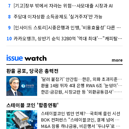
[기고]장부 밖에서 자라는 위험…사모대출 시장과 AI
7
주담대 이자상환 소득공제도 '실거주자'만 가능
8
[인사이드 스토리]시중은행과 인뱅, '비용효율성' 다른 잣대 왜?
9
카카오뱅크, 상반기 순익 3280억 '역대 최대'…"캐피탈, 자산 1조원 이상"
10
more
환율 공포, 당국은 총력전
'달러 붙잡기' 안간힘…한은, 외화 초과지준에 이자 6개월 더
환율 14원 뛰자 4대 은행 RWA 6조 '눈덩이'…2배 뛴 2분기는?
한은·금감원, 시장교란 등 '외환공동검사'…환율 급등 전방위 대응
스테이블 코인 '합종연횡'
스테이블코인 법안 언제?…국회에 쏠린 시선
BOK 컨퍼런스 "스테이블코인, 결제 넘어 보험 대출 등 금융 연결 도구"
M&A 잠룡 하나금융, 비은행서 '두나무'로 눈돌린 이유는