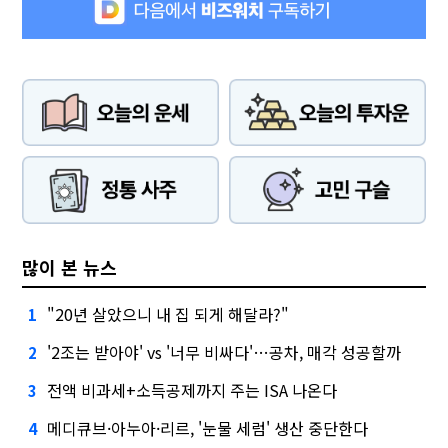
많이 본 뉴스
"20년 살았으니 내 집 되게 해달라?"
1
'2조는 받아야' vs '너무 비싸다'…공차, 매각 성공할까
2
전액 비과세+소득공제까지 주는 ISA 나온다
3
메디큐브·아누아·리르, '눈물 세럼' 생산 중단한다
4