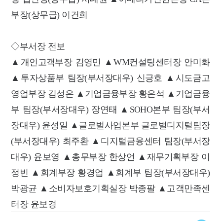
부장(상무급) 이건희
◇부서장 전보
▲개인고객부장 김영민 ▲WM컨설팅센터장 안미화
▲투자상품부 팀장(부서장대우) 신긍호 ▲시도금고
영업부장 김성은 ▲기업금융부장 황은석 ▲기업금융
부 팀장(부서장대우) 장연태 ▲SOHO본부 팀장(부서
장대우) 윤성일 ▲글로벌사업본부 글로벌디지털팀장
(부서장대우) 최주환 ▲디지털금융센터 팀장(부서장
대우) 윤보영 ▲총무부장 한상언 ▲재무기획부장 이
정빈 ▲회계부장 황경업 ▲회계부 팀장(부서장대우)
박광균 ▲소비자보호기획실장 박종팔 ▲고객만족센
터장 윤보경