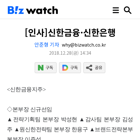
[인사]신한금융·신한은행
안준형 기자
why@bizwatch.co.kr
2018.12.28
(금)
14:34
<신한금융지주>
◇본부장 신규선임
▲전략기획팀 본부장 박성현 ▲감사팀 본부장 김성
주 ▲원신한전략팀 본부장 한용구 ▲브랜드전략본부
본부장 이준석