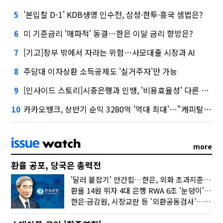
'본입찰 D-1' KDB생명 인수전, 삼성·한투·흥국 셈법은?
5
미 기준금리 '매파적' 동결…한은 이달 금리 향방은?
6
[기고]장부 밖에서 자라는 위험…사모대출 시장과 AI
7
주담대 이자상환 소득공제도 '실거주자'만 가능
8
[인사이드 스토리]시중은행과 인뱅, '비용효율성' 다른 잣대 왜?
9
카카오뱅크, 상반기 순익 3280억 '역대 최대'…"캐피탈, 자산 1조원 이상"
10
more
환율 공포, 당국은 총력전
'달러 붙잡기' 안간힘…한은, 외화 초과지준에 이자 6개월 더
환율 14원 뛰자 4대 은행 RWA 6조 '눈덩이'…2배 뛴 2분기는?
한은·금감원, 시장교란 등 '외환공동검사'…환율 급등 전방위 대응