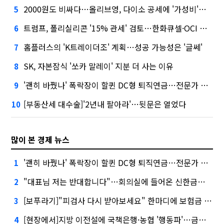
2000원도 비싸다…올리브영, 다이소 공세에 '가성비'로 맞불
5
트럼프, 폴리실리콘 '15% 관세' 검토…한화큐셀·OCI 영향은?
6
홈플러스의 'K트레이더조' 계획…성공 가능성은 '글쎄'
7
SK, 자본잠식 '쏘카 말레이' 지분 더 사는 이유
8
'괜히 바꿨나' 폭락장이 할퀸 DC형 퇴직연금…전문가 조언은
9
[부동산세 대수술]'2년내 팔아라'…뒷문은 열었다
10
많이 본 경제 뉴스
'괜히 바꿨나' 폭락장이 할퀸 DC형 퇴직연금…전문가 조언은
1
"대표님 저는 반대합니다"…회의실에 들어온 신한금융 AI
2
[보푸라기]"피검사 다시 받아보세요" 한마디에 보험금 못 받을 뻔?
3
[현장에서]지방 이전설에 국책은행·농협 '행동파'…금감원 '신중모드'
4