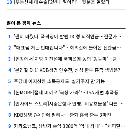
[부동산세 대수술]'2년내 팔아라'…뒷문은 열었다
10
많이 본 경제 뉴스
'괜히 바꿨나' 폭락장이 할퀸 DC형 퇴직연금…전문가 조언은
1
"대표님 저는 반대합니다"…회의실에 들어온 신한금융 AI
2
[현장에서]지방 이전설에 국책은행·농협 '행동파'…금감원 '신중모드'
3
'본입찰 D-1' KDB생명 인수전, 삼성·한투·흥국 셈법은?
4
주담대 이자상환 소득공제도 '실거주자'만 가능
5
[돈MORE]절세 미끼로 '국장 가라'?…ISA 개편 후폭풍
6
[인사이드 스토리]시중은행과 인뱅, '비용효율성' 다른 잣대 왜?
7
KDB생명 7수 만에 팔리나…한화·흥국·한투 3파전
8
카카오뱅크, 상반기 순익 3280억 '역대 최대'…"캐피탈, 자산 1조원 이상"
9