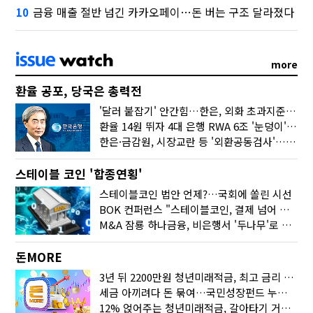
금융 매출 절반 넘긴 카카오페이…돈 버는 구조 달라졌다
10
more
환율 공포, 당국은 총력전
'달러 붙잡기' 안간힘…한은, 외화 초과지준에 이자 6개월 더
환율 14원 뛰자 4대 은행 RWA 6조 '눈덩이'…2배 뛴 2분기는?
한은·금감원, 시장교란 등 '외환공동검사'…환율 급등 전방위 대응
스테이블 코인 '합종연횡'
스테이블코인 법안 언제?…국회에 쏠린 시선
BOK 컨퍼런스 "스테이블코인, 결제 넘어 보험 대출 등 금융 연결 도구"
M&A 잠룡 하나금융, 비은행서 '두나무'로 눈돌린 이유는
돈MORE
3년 뒤 2200만원 청년미래적금, 최고 금리 받으려면?
세금 아끼려다 돈 묶여…국민성장펀드 누가 가입하면 좋을까
12% 얹어주는 청년미래적금, 갈아타기 거절 될수 있어요