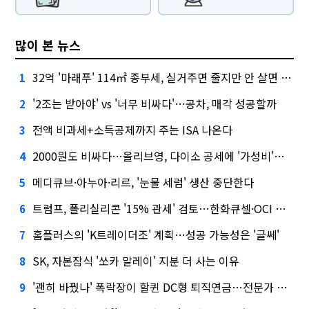
많이 본 뉴스
32억 '마래푸' 114㎡ 종부세, 실거주면 줄지만 안 살면 2.5배
1
'2조는 받아야' vs '너무 비싸다'…공차, 매각 성공할까
2
전액 비과세+소득공제까지 주는 ISA 나온다
3
2000원도 비싸다…올리브영, 다이소 공세에 '가성비'로 맞불
4
메디큐브·아누아·리르, '눈물 세럼' 생산 중단한다
5
트럼프, 폴리실리콘 '15% 관세' 검토…한화큐셀·OCI 영향은?
6
홈플러스의 'K트레이더조' 계획…성공 가능성은 '글쎄'
7
SK, 자본잠식 '쏘카 말레이' 지분 더 사는 이유
8
'괜히 바꿨나' 폭락장이 할퀸 DC형 퇴직연금…전문가 조언은
9