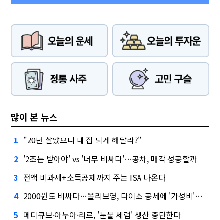
많이 본 뉴스
"20년 살았으니 내 집 되게 해달라?"
1
'2조는 받아야' vs '너무 비싸다'…공차, 매각 성공할까
2
전액 비과세+소득공제까지 주는 ISA 나온다
3
2000원도 비싸다…올리브영, 다이소 공세에 '가성비'로 맞불
4
메디큐브·아누아·리르, '눈물 세럼' 생산 중단한다
5