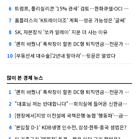
트럼프, 폴리실리콘 '15% 관세' 검토…한화큐셀·OCI 영향은?
6
홈플러스의 'K트레이더조' 계획…성공 가능성은 '글쎄'
7
SK, 자본잠식 '쏘카 말레이' 지분 더 사는 이유
8
'괜히 바꿨나' 폭락장이 할퀸 DC형 퇴직연금…전문가 조언은
9
[부동산세 대수술]'2년내 팔아라'…뒷문은 열었다
10
많이 본 경제 뉴스
'괜히 바꿨나' 폭락장이 할퀸 DC형 퇴직연금…전문가 조언은
1
"대표님 저는 반대합니다"…회의실에 들어온 신한금융 AI
2
[현장에서]지방 이전설에 국책은행·농협 '행동파'…금감원 '신중모드'
3
'본입찰 D-1' KDB생명 인수전, 삼성·한투·흥국 셈법은?
4
미 기준금리 '매파적' 동결…한은 이달 금리 향방은?