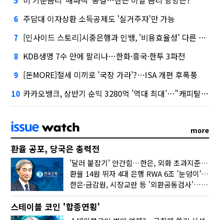
5
주담대 이자상환 소득공제도 '실거주자'만 가능
6
[인사이드 스토리]시중은행과 인뱅, '비용효율성' 다른 잣대 왜?
7
KDB생명 7수 만에 팔리나…한화·흥국·한투 3파전
8
[돈MORE]절세 미끼로 '국장 가라'?…ISA 개편 후폭풍
9
카카오뱅크, 상반기 순익 3280억 '역대 최대'…"캐피탈, 자산 1조원 이상"
10
more
환율 공포, 당국은 총력전
'달러 붙잡기' 안간힘…한은, 외화 초과지준에 이자 6개월 더
환율 14원 뛰자 4대 은행 RWA 6조 '눈덩이'…2배 뛴 2분기는?
한은·금감원, 시장교란 등 '외환공동검사'…환율 급등 전방위 대응
스테이블 코인 '합종연횡'