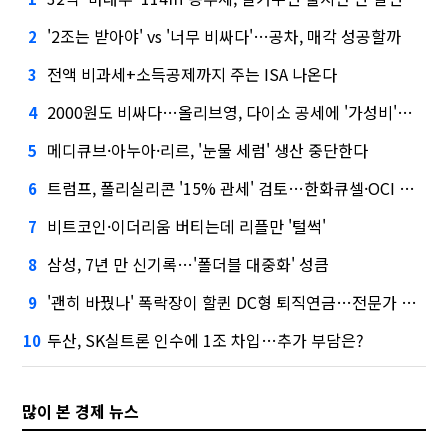
'2조는 받아야' vs '너무 비싸다'…공차, 매각 성공할까
2
전액 비과세+소득공제까지 주는 ISA 나온다
3
2000원도 비싸다…올리브영, 다이소 공세에 '가성비'로 맞불
4
메디큐브·아누아·리르, '눈물 세럼' 생산 중단한다
5
트럼프, 폴리실리콘 '15% 관세' 검토…한화큐셀·OCI 영향은?
6
비트코인·이더리움 버티는데 리플만 '털썩'
7
삼성, 7년 만 신기록…'폴더블 대중화' 성큼
8
'괜히 바꿨나' 폭락장이 할퀸 DC형 퇴직연금…전문가 조언은
9
두산, SK실트론 인수에 1조 차입…추가 부담은?
10
많이 본 경제 뉴스