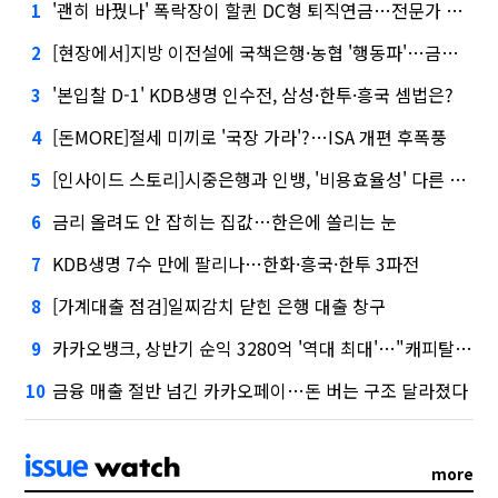
'괜히 바꿨나' 폭락장이 할퀸 DC형 퇴직연금…전문가 조언은
1
[현장에서]지방 이전설에 국책은행·농협 '행동파'…금감원 '신중모드'
2
'본입찰 D-1' KDB생명 인수전, 삼성·한투·흥국 셈법은?
3
[돈MORE]절세 미끼로 '국장 가라'?…ISA 개편 후폭풍
4
[인사이드 스토리]시중은행과 인뱅, '비용효율성' 다른 잣대 왜?
5
금리 올려도 안 잡히는 집값…한은에 쏠리는 눈
6
KDB생명 7수 만에 팔리나…한화·흥국·한투 3파전
7
[가계대출 점검]일찌감치 닫힌 은행 대출 창구
8
카카오뱅크, 상반기 순익 3280억 '역대 최대'…"캐피탈, 자산 1조원 이상"
9
금융 매출 절반 넘긴 카카오페이…돈 버는 구조 달라졌다
10
more