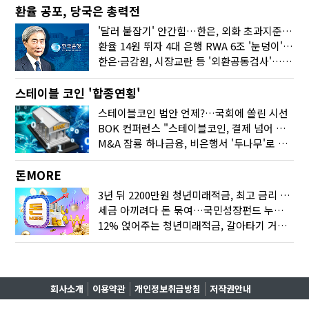
환율 공포, 당국은 총력전
'달러 붙잡기' 안간힘…한은, 외화 초과지준에 이자 6개월 더
환율 14원 뛰자 4대 은행 RWA 6조 '눈덩이'…2배 뛴 2분기는?
한은·금감원, 시장교란 등 '외환공동검사'…환율 급등 전방위 대응
스테이블 코인 '합종연횡'
스테이블코인 법안 언제?…국회에 쏠린 시선
BOK 컨퍼런스 "스테이블코인, 결제 넘어 보험 대출 등 금융 연결 도구"
M&A 잠룡 하나금융, 비은행서 '두나무'로 눈돌린 이유는
돈MORE
3년 뒤 2200만원 청년미래적금, 최고 금리 받으려면?
세금 아끼려다 돈 묶여…국민성장펀드 누가 가입하면 좋을까
12% 얹어주는 청년미래적금, 갈아타기 거절 될수 있어요
회사소개
이용약관
개인정보취급방침
저작권안내