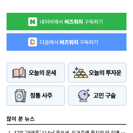
많이 본 뉴스
32억 '마래푸' 114㎡ 종부세, 실거주면 줄지만 안 살면 2.5배
1