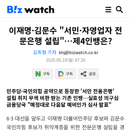
이재명·김문수 "서민·자영업자 전
문은행 설립"…제4인뱅은?
김희정 기자
khj@bizwatch.co.kr
2025.05.19
(월)
07:20
민주당·국민의힘 공약으로 등장한 '서민 전용은행'
설립 취지 무색 비판 받는 기존 인뱅…실효성 의구심
금융당국 "예정대로 다음달 예비인가 심사 발표"
6·3 대선을 앞두고 이재명 더불어민주당 후보와 김문수
국민의힘 후보가 취약계층을 위한 전문은행 설립을 경