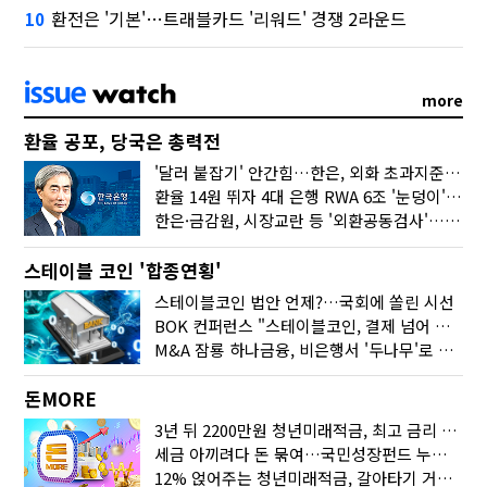
환전은 '기본'…트래블카드 '리워드' 경쟁 2라운드
10
more
환율 공포, 당국은 총력전
'달러 붙잡기' 안간힘…한은, 외화 초과지준에 이자 6개월 더
환율 14원 뛰자 4대 은행 RWA 6조 '눈덩이'…2배 뛴 2분기는?
한은·금감원, 시장교란 등 '외환공동검사'…환율 급등 전방위 대응
스테이블 코인 '합종연횡'
스테이블코인 법안 언제?…국회에 쏠린 시선
BOK 컨퍼런스 "스테이블코인, 결제 넘어 보험 대출 등 금융 연결 도구"
M&A 잠룡 하나금융, 비은행서 '두나무'로 눈돌린 이유는
돈MORE
3년 뒤 2200만원 청년미래적금, 최고 금리 받으려면?
세금 아끼려다 돈 묶여…국민성장펀드 누가 가입하면 좋을까
12% 얹어주는 청년미래적금, 갈아타기 거절 될수 있어요