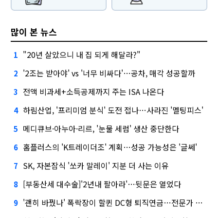
많이 본 뉴스
"20년 살았으니 내 집 되게 해달라?"
1
'2조는 받아야' vs '너무 비싸다'…공차, 매각 성공할까
2
전액 비과세+소득공제까지 주는 ISA 나온다
3
하림산업, '프리미엄 분식' 도전 접나…사라진 '멜팅피스'
4
메디큐브·아누아·리르, '눈물 세럼' 생산 중단한다
5
홈플러스의 'K트레이더조' 계획…성공 가능성은 '글쎄'
6
SK, 자본잠식 '쏘카 말레이' 지분 더 사는 이유
7
[부동산세 대수술]'2년내 팔아라'…뒷문은 열었다
8
'괜히 바꿨나' 폭락장이 할퀸 DC형 퇴직연금…전문가 조언은
9