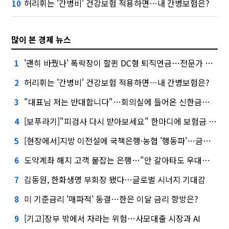
허리휘는 '간병비' 건강보험 적용하면…내 간병보험은?
10
많이 본 경제 뉴스
'괜히 바꿨나' 폭락장이 할퀸 DC형 퇴직연금…전문가 조언은
1
허리휘는 '간병비' 건강보험 적용하면…내 간병보험은?
2
"대표님 저는 반대합니다"…회의실에 들어온 신한금융 AI
3
[보푸라기]"피검사 다시 받아보세요" 한마디에 보험금 못 받을 뻔?
4
[현장에서]지방 이전설에 국책은행·농협 '행동파'…금감원 '신중모드'
5
도약계좌 해지 고객 붙잡는 은행…"안 갈아타도 우대금리 드려요"
6
김동원, 한화생명 부회장 됐다…글로벌 시너지 기대감
7
미 기준금리 '매파적' 동결…한은 이달 금리 향방은?
8
[기고]장부 밖에서 자라는 위험…사모대출 시장과 AI
9