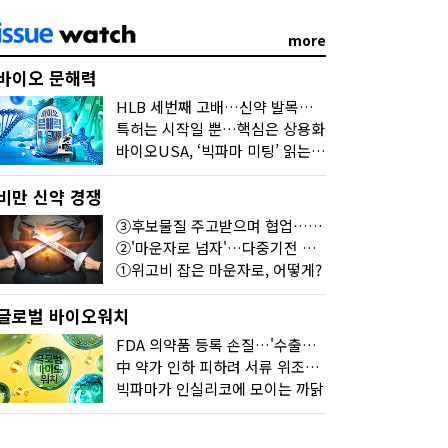
more
바이오 문해력
HLB 세번째 고배…신약 발목잡는 '제조·품질'
특허는 시작일 뿐…핵심은 상용화
바이오USA, ‘빅파마 미팅’ 읽는 법
비만 신약 경쟁
③후보물질 주고받으며 협업…달라진 개발법
②'마운자로 넘자'…다중기전 경쟁 본격화
①위고비 잡은 마운자로, 어떻게?
글로벌 바이오워치
FDA 의약품 등록 손질…'수출기업 관리 강화'
中 약가 인하 피하려 서류 위조한 제약사
빅파마가 인실리코에 모이는 까닭