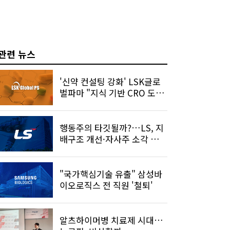
관련 뉴스
'신약 컨설팅 강화' LSK글로
벌파마 "지식 기반 CRO 도
약"
행동주의 타깃될까?…LS, 지
배구조 개선·자사주 소각 기
대 커진다
"국가핵심기술 유출" 삼성바
이오로직스 전 직원 '철퇴'
알츠하이머병 치료제 시대…