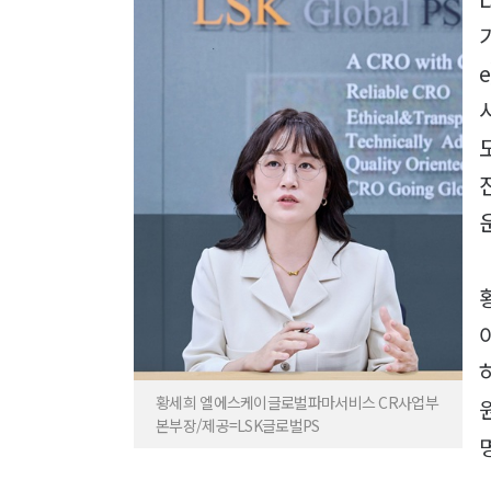
기
황세희 엘에스케이글로벌파마서비스 CR사업부
본부장/제공=LSK글로벌PS