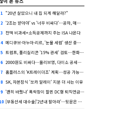
많이 본 뉴스
"20년 살았으니 내 집 되게 해달라?"
1
'2조는 받아야' vs '너무 비싸다'…공차, 매각 성공할까
2
전액 비과세+소득공제까지 주는 ISA 나온다
3
메디큐브·아누아·리르, '눈물 세럼' 생산 중단한다
4
트럼프, 폴리실리콘 '15% 관세' 검토…한화큐셀·OCI 영향은?
5
2000원도 비싸다…올리브영, 다이소 공세에 '가성비'로 맞불
6
홈플러스의 'K트레이더조' 계획…성공 가능성은 '글쎄'
7
SK, 자본잠식 '쏘카 말레이' 지분 더 사는 이유
8
'괜히 바꿨나' 폭락장이 할퀸 DC형 퇴직연금…전문가 조언은
9
[부동산세 대수술]'2년내 팔아라'…뒷문은 열었다
10