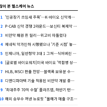
많이 본 헬스케어 뉴스
'인공장기 쓰임새 주목'…K-바이오 신약개발 경쟁 후끈
1
P-CAB 신약 경쟁 2라운드…보신티 복제약 쏟아진다
2
비만약 패권 쥔 릴리…위고비 따돌렸다
3
제네릭 약가인하 시행됐으나 '기준 시점' 놓고 뿔난 업계
4
인제니아, 일반청약 3대 1 그쳐…식어버린 바이오 IPO
5
[글로벌 바이오워치]미국 바이오 '역합병 상장' 뜬다
6
HLB, MSCI 편출 전망…블랙록 보유분 수급 영향 주목
7
디앤디파마텍 기술 적용된 비만약 개발 중단…"기술력 문제 아냐"
8
‘최대주주 70억 수혈' 플라즈맵, 하반기 턴어라운드 정조준
9
해외 승부수 꺼낸 뉴로핏 "올해가 매출 구조 변곡점"
10