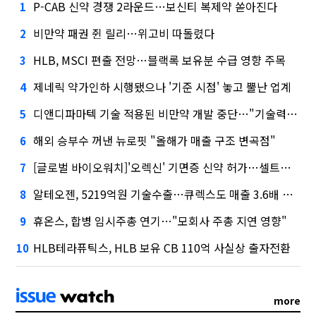
P-CAB 신약 경쟁 2라운드…보신티 복제약 쏟아진다
1
비만약 패권 쥔 릴리…위고비 따돌렸다
2
HLB, MSCI 편출 전망…블랙록 보유분 수급 영향 주목
3
제네릭 약가인하 시행됐으나 '기준 시점' 놓고 뿔난 업계
4
디앤디파마텍 기술 적용된 비만약 개발 중단…"기술력 문제 아냐"
5
해외 승부수 꺼낸 뉴로핏 "올해가 매출 구조 변곡점"
6
[글로벌 바이오워치]'오렉신' 기면증 신약 허가…셀트리온도 도전
7
알테오젠, 5219억원 기술수출…큐렉스도 매출 3.6배 급증
8
휴온스, 합병 임시주총 연기…"모회사 주총 지연 영향"
9
HLB테라퓨틱스, HLB 보유 CB 110억 사실상 출자전환
10
more