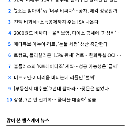
'2조는 받아야' vs '너무 비싸다'…공차, 매각 성공할까
2
전액 비과세+소득공제까지 주는 ISA 나온다
3
2000원도 비싸다…올리브영, 다이소 공세에 '가성비'로 맞불
4
메디큐브·아누아·리르, '눈물 세럼' 생산 중단한다
5
트럼프, 폴리실리콘 '15% 관세' 검토…한화큐셀·OCI 영향은?
6
홈플러스의 'K트레이더조' 계획…성공 가능성은 '글쎄'
7
비트코인·이더리움 버티는데 리플만 '털썩'
8
[부동산세 대수술]'2년내 팔아라'…뒷문은 열었다
9
삼성, 7년 만 신기록…'폴더블 대중화' 성큼
10
많이 본 헬스케어 뉴스