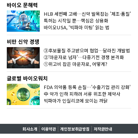
바이오 문해력
HLB 세번째 고배…신약 발목잡는 '제조·품질'
특허는 시작일 뿐…핵심은 상용화
바이오USA, ‘빅파마 미팅’ 읽는 법
비만 신약 경쟁
③후보물질 주고받으며 협업…달라진 개발법
②'마운자로 넘자'…다중기전 경쟁 본격화
①위고비 잡은 마운자로, 어떻게?
글로벌 바이오워치
FDA 의약품 등록 손질…'수출기업 관리 강화'
中 약가 인하 피하려 서류 위조한 제약사
빅파마가 인실리코에 모이는 까닭
회사소개
이용약관
개인정보취급방침
저작권안내