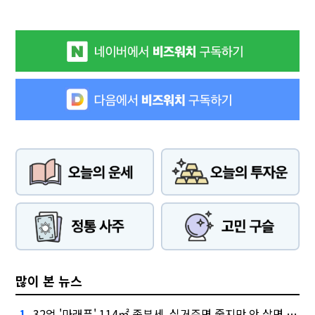
많이 본 뉴스
32억 '마래푸' 114㎡ 종부세, 실거주면 줄지만 안 살면 2.5배
1