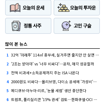
많이 본 뉴스
32억 '마래푸' 114㎡ 종부세, 실거주면 줄지만 안 살면 2.5배
1
'2조는 받아야' vs '너무 비싸다'…공차, 매각 성공할까
2
전액 비과세+소득공제까지 주는 ISA 나온다
3
2000원도 비싸다…올리브영, 다이소 공세에 '가성비'로 맞불
4
메디큐브·아누아·리르, '눈물 세럼' 생산 중단한다
5
트럼프, 폴리실리콘 '15% 관세' 검토…한화큐셀·OCI 영향은?
6