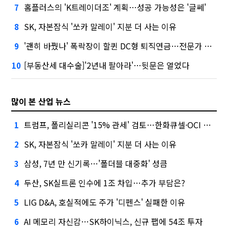
홈플러스의 'K트레이더조' 계획…성공 가능성은 '글쎄'
7
SK, 자본잠식 '쏘카 말레이' 지분 더 사는 이유
8
'괜히 바꿨나' 폭락장이 할퀸 DC형 퇴직연금…전문가 조언은
9
[부동산세 대수술]'2년내 팔아라'…뒷문은 열었다
10
많이 본 산업 뉴스
트럼프, 폴리실리콘 '15% 관세' 검토…한화큐셀·OCI 영향은?
1
SK, 자본잠식 '쏘카 말레이' 지분 더 사는 이유
2
삼성, 7년 만 신기록…'폴더블 대중화' 성큼
3
두산, SK실트론 인수에 1조 차입…추가 부담은?
4
LIG D&A, 호실적에도 주가 '디펜스' 실패한 이유
5
AI 메모리 자신감…SK하이닉스, 신규 팹에 54조 투자
6