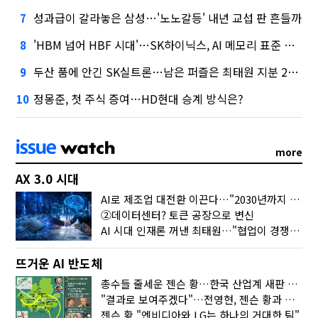
성과급이 갈라놓은 삼성…'노노갈등' 내년 교섭 판 흔들까
7
'HBM 넘어 HBF 시대'…SK하이닉스, AI 메모리 표준 선점 나섰다
8
두산 품에 안긴 SK실트론…남은 퍼즐은 최태원 지분 29.4%
9
정몽준, 첫 주식 증여…HD현대 승계 방식은?
10
more
AX 3.0 시대
AI로 제조업 대전환 이끈다…"2030년까지 민관합동 20조 투자"
②데이터센터? 토큰 공장으로 변신
AI 시대 인재론 꺼낸 최태원…"협업이 경쟁력"
뜨거운 AI 반도체
총수들 줄세운 젠슨 황…한국 산업계 새판 짰다
"결과로 보여주겠다"…전영현, 젠슨 황과 HBM5 논의
젠슨 황 "엔비디아와 LG는 하나의 거대한 팀"