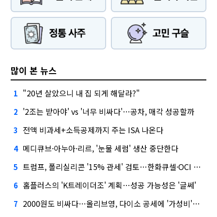
많이 본 뉴스
"20년 살았으니 내 집 되게 해달라?"
1
'2조는 받아야' vs '너무 비싸다'…공차, 매각 성공할까
2
전액 비과세+소득공제까지 주는 ISA 나온다
3
메디큐브·아누아·리르, '눈물 세럼' 생산 중단한다
4
트럼프, 폴리실리콘 '15% 관세' 검토…한화큐셀·OCI 영향은?
5
홈플러스의 'K트레이더조' 계획…성공 가능성은 '글쎄'
6
2000원도 비싸다…올리브영, 다이소 공세에 '가성비'로 맞불
7