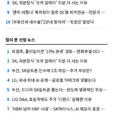
SK, 자본잠식 '쏘카 말레이' 지분 더 사는 이유
8
'괜히 바꿨나' 폭락장이 할퀸 DC형 퇴직연금…전문가 조언은
9
[부동산세 대수술]'2년내 팔아라'…뒷문은 열었다
10
많이 본 산업 뉴스
트럼프, 폴리실리콘 '15% 관세' 검토…한화큐셀·OCI 영향은?
1
SK, 자본잠식 '쏘카 말레이' 지분 더 사는 이유
2
두산, SK실트론 인수에 1조 차입…추가 부담은?
3
LG, 국내 최대 AI 공개…글로벌 빅테크와 맞붙는다
4
두산, 드디어 SK실트론 품는다…반도체 밸류체인 위상 강화
5
LIG D&A, 호실적에도 주가 '디펜스' 실패한 이유
6
'HBM 넘어 HBF 시대'…SK하이닉스, AI 메모리 표준 선점 나섰다
7