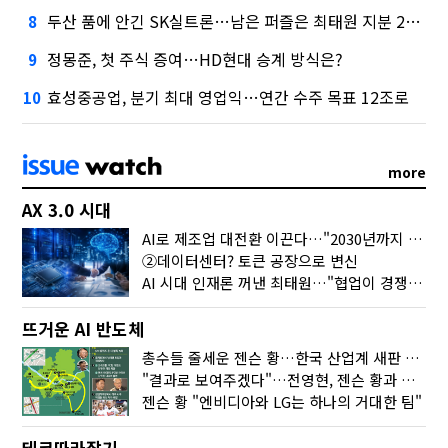
두산 품에 안긴 SK실트론…남은 퍼즐은 최태원 지분 29.4%
8
정몽준, 첫 주식 증여…HD현대 승계 방식은?
9
효성중공업, 분기 최대 영업익…연간 수주 목표 12조로
10
more
AX 3.0 시대
AI로 제조업 대전환 이끈다…"2030년까지 민관합동 20조 투자"
②데이터센터? 토큰 공장으로 변신
AI 시대 인재론 꺼낸 최태원…"협업이 경쟁력"
뜨거운 AI 반도체
총수들 줄세운 젠슨 황…한국 산업계 새판 짰다
"결과로 보여주겠다"…전영현, 젠슨 황과 HBM5 논의
젠슨 황 "엔비디아와 LG는 하나의 거대한 팀"
테크따라잡기