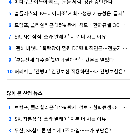
메디큐브·아누아·리르, '눈물 세럼' 생산 중단한다
4
홈플러스의 'K트레이더조' 계획…성공 가능성은 '글쎄'
5
트럼프, 폴리실리콘 '15% 관세' 검토…한화큐셀·OCI 영향은?
6
SK, 자본잠식 '쏘카 말레이' 지분 더 사는 이유
7
'괜히 바꿨나' 폭락장이 할퀸 DC형 퇴직연금…전문가 조언은
8
[부동산세 대수술]'2년내 팔아라'…뒷문은 열었다
9
허리휘는 '간병비' 건강보험 적용하면…내 간병보험은?
10
많이 본 산업 뉴스
트럼프, 폴리실리콘 '15% 관세' 검토…한화큐셀·OCI 영향은?
1
SK, 자본잠식 '쏘카 말레이' 지분 더 사는 이유
2
두산, SK실트론 인수에 1조 차입…추가 부담은?
3