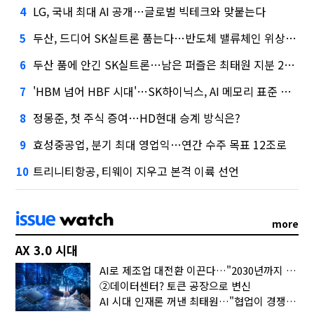
LG, 국내 최대 AI 공개…글로벌 빅테크와 맞붙는다
4
두산, 드디어 SK실트론 품는다…반도체 밸류체인 위상 강화
5
두산 품에 안긴 SK실트론…남은 퍼즐은 최태원 지분 29.4%
6
'HBM 넘어 HBF 시대'…SK하이닉스, AI 메모리 표준 선점 나섰다
7
정몽준, 첫 주식 증여…HD현대 승계 방식은?
8
효성중공업, 분기 최대 영업익…연간 수주 목표 12조로
9
트리니티항공, 티웨이 지우고 본격 이륙 선언
10
more
AX 3.0 시대
AI로 제조업 대전환 이끈다…"2030년까지 민관합동 20조 투자"
②데이터센터? 토큰 공장으로 변신
AI 시대 인재론 꺼낸 최태원…"협업이 경쟁력"