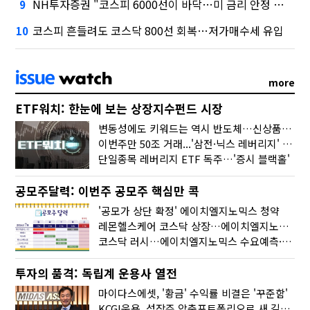
NH투자증권 "코스피 6000선이 바닥…미 금리 안정 후 추가 회복"
9
코스피 흔들려도 코스닥 800선 회복…저가매수세 유입
10
more
ETF워치: 한눈에 보는 상장지수펀드 시장
변동성에도 키워드는 역시 반도체…신상품은 우주·방산
이번주만 50조 거래...'삼전·닉스 레버리지' 수익률은 -30%
단일종목 레버리지 ETF 독주…'증시 블랙홀'
공모주달력: 이번주 공모주 핵심만 콕
'공모가 상단 확정' 에이치엘지노믹스 청약
레몬헬스케어 코스닥 상장…에이치엘지노믹스 수요예측
코스닥 러시…에이치엘지노믹스 수요예측·레메디 청약
투자의 품격: 독립계 운용사 열전
마이다스에셋, '황금' 수익률 비결은 '꾸준함'
KCGI운용, 성장주 압축포트폴리오로 새 길을 그리다