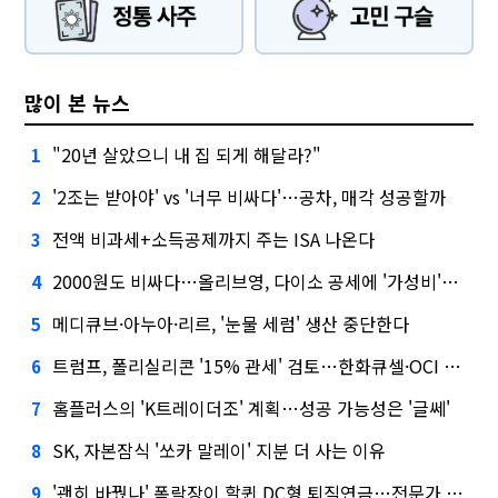
많이 본 뉴스
"20년 살았으니 내 집 되게 해달라?"
1
'2조는 받아야' vs '너무 비싸다'…공차, 매각 성공할까
2
전액 비과세+소득공제까지 주는 ISA 나온다
3
2000원도 비싸다…올리브영, 다이소 공세에 '가성비'로 맞불
4
메디큐브·아누아·리르, '눈물 세럼' 생산 중단한다
5
트럼프, 폴리실리콘 '15% 관세' 검토…한화큐셀·OCI 영향은?
6
홈플러스의 'K트레이더조' 계획…성공 가능성은 '글쎄'
7
SK, 자본잠식 '쏘카 말레이' 지분 더 사는 이유
8
'괜히 바꿨나' 폭락장이 할퀸 DC형 퇴직연금…전문가 조언은
9