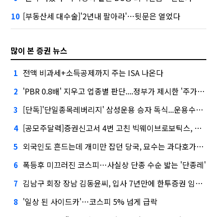
[부동산세 대수술]'2년내 팔아라'…뒷문은 열었다
10
많이 본 증권 뉴스
전액 비과세+소득공제까지 주는 ISA 나온다
1
'PBR 0.8배' 지우고 업종별 판단....정부가 제시한 '주가 누르기' 방지법
2
[단독]'단일종목레버리지' 삼성운용 승자 독식...운용수익 미래에셋의 6배
3
[공모주달력]증권신고서 4번 고친 빅웨이브로보틱스, 수요예측
4
외국인도 흔드는데 개미만 잡던 당국, 묘수는 과다호가부담금?
5
폭등후 미끄러진 코스피…사실상 단종 수순 밟는 '단종레'
6
김남구 회장 장남 김동윤씨, 입사 7년만에 한투증권 임원 승진
7
'일상 된 사이드카'…코스피 5% 넘게 급락
8