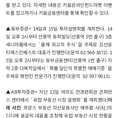
를 받고 있다. 자세한 내용은 키움온라인펀드마켓 이벤
트를 참고하거나 키움금융센터를 통해 확인할 수 있다.
▲동부증권= 14일과 15일 투자설명회를 개최한다. 14
일 오후 2시부터 선릉역 동희빌딩(선릉역 5번 출구) 3층
세니마룸에서는 `올해 최고의 주식`을 주제로 김선윤
티에스인베스트 대표가 진행한다(문의 02-568-3872). 1
5일 오후 2시부터는 동부금융센터(선릉역 1번 출구) 지
하 2층 다목적실에서 `확률 달인의 특별한 매매기준`을
주제로 명현진 전문가가 진행한다(문의 02-597-9013).
▲KB투자증권= 지난 12일 여의도 전경련회관 콘퍼런
스 센터에서 `유럽 부동산 시장 설명회`를 개최했다(
아
래 사진
. 프랑스 부동산 자산운용사인 에뚜왈 사(社)의
디디에 웅글릭 대표를 초청해 유럽 부동산 시장 현황을