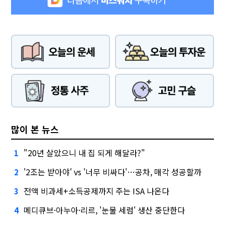
많이 본 뉴스
"20년 살았으니 내 집 되게 해달라?"
1
'2조는 받아야' vs '너무 비싸다'…공차, 매각 성공할까
2
전액 비과세+소득공제까지 주는 ISA 나온다
3
메디큐브·아누아·리르, '눈물 세럼' 생산 중단한다
4