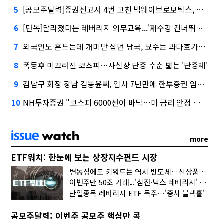
[공모주달력]증권신고서 4번 고친 빅웨이브로보틱스, 수요예측
5
[단독]달라졌다는 레버리지 의무교육...'재수강 건너뛰기' 허점
6
외국인도 흔드는데 개미만 잡던 당국, 묘수는 과다호가부담금?
7
폭등후 미끄러진 코스피…사실상 단종 수순 밟는 '단종레'
8
김남구 회장 장남 김동윤씨, 입사 7년만에 한투증권 임원 승진
9
NH투자증권 "코스피 6000선이 바닥…미 금리 안정 후 추가 회복"
10
more
ETF워치: 한눈에 보는 상장지수펀드 시장
변동성에도 키워드는 역시 반도체…신상품은 우주·방산
이번주만 50조 거래...'삼전·닉스 레버리지' 수익률은 -30%
단일종목 레버리지 ETF 독주…'증시 블랙홀'
공모주달력: 이번주 공모주 핵심만 콕