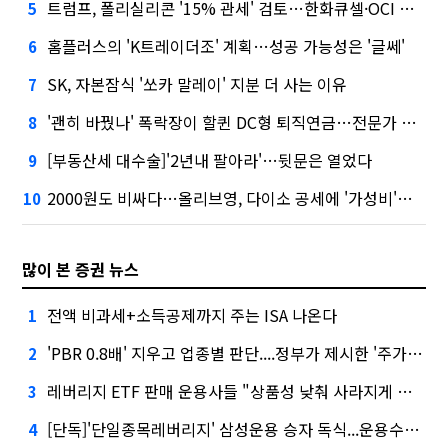
트럼프, 폴리실리콘 '15% 관세' 검토…한화큐셀·OCI 영향은?
5
홈플러스의 'K트레이더조' 계획…성공 가능성은 '글쎄'
6
SK, 자본잠식 '쏘카 말레이' 지분 더 사는 이유
7
'괜히 바꿨나' 폭락장이 할퀸 DC형 퇴직연금…전문가 조언은
8
[부동산세 대수술]'2년내 팔아라'…뒷문은 열었다
9
2000원도 비싸다…올리브영, 다이소 공세에 '가성비'로 맞불
10
많이 본 증권 뉴스
전액 비과세+소득공제까지 주는 ISA 나온다
1
'PBR 0.8배' 지우고 업종별 판단....정부가 제시한 '주가 누르기' 방지법
2
레버리지 ETF 판매 운용사들 "상품성 낮춰 사라지게 해야"…일부 신중론도
3
[단독]'단일종목레버리지' 삼성운용 승자 독식...운용수익 미래에셋의 6배
4