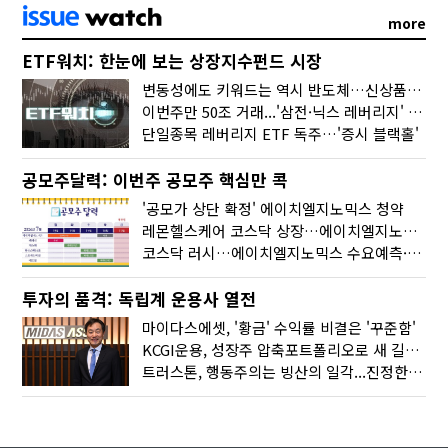
more
ETF워치: 한눈에 보는 상장지수펀드 시장
변동성에도 키워드는 역시 반도체…신상품은 우주·방산
이번주만 50조 거래...'삼전·닉스 레버리지' 수익률은 -30%
단일종목 레버리지 ETF 독주…'증시 블랙홀'
공모주달력: 이번주 공모주 핵심만 콕
'공모가 상단 확정' 에이치엘지노믹스 청약
레몬헬스케어 코스닥 상장…에이치엘지노믹스 수요예측
코스닥 러시…에이치엘지노믹스 수요예측·레메디 청약
투자의 품격: 독립계 운용사 열전
마이다스에셋, '황금' 수익률 비결은 '꾸준함'
KCGI운용, 성장주 압축포트폴리오로 새 길을 그리다
트러스톤, 행동주의는 빙산의 일각...진정한 힘은 '주식형 강자'