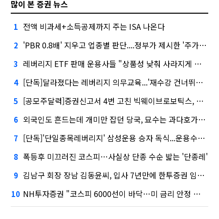
많이 본 증권 뉴스
전액 비과세+소득공제까지 주는 ISA 나온다
1
'PBR 0.8배' 지우고 업종별 판단....정부가 제시한 '주가 누르기' 방지법
2
레버리지 ETF 판매 운용사들 "상품성 낮춰 사라지게 해야"…일부 신중론도
3
[단독]달라졌다는 레버리지 의무교육...'재수강 건너뛰기' 허점
4
[공모주달력]증권신고서 4번 고친 빅웨이브로보틱스, 수요예측
5
외국인도 흔드는데 개미만 잡던 당국, 묘수는 과다호가부담금?
6
[단독]'단일종목레버리지' 삼성운용 승자 독식...운용수익 미래에셋의 6배
7
폭등후 미끄러진 코스피…사실상 단종 수순 밟는 '단종레'
8
김남구 회장 장남 김동윤씨, 입사 7년만에 한투증권 임원 승진
9
NH투자증권 "코스피 6000선이 바닥…미 금리 안정 후 추가 회복"
10