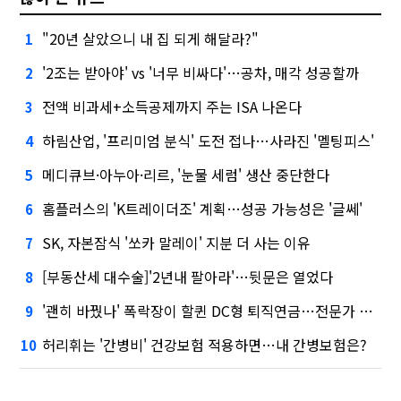
"20년 살았으니 내 집 되게 해달라?"
1
'2조는 받아야' vs '너무 비싸다'…공차, 매각 성공할까
2
전액 비과세+소득공제까지 주는 ISA 나온다
3
하림산업, '프리미엄 분식' 도전 접나…사라진 '멜팅피스'
4
메디큐브·아누아·리르, '눈물 세럼' 생산 중단한다
5
홈플러스의 'K트레이더조' 계획…성공 가능성은 '글쎄'
6
SK, 자본잠식 '쏘카 말레이' 지분 더 사는 이유
7
[부동산세 대수술]'2년내 팔아라'…뒷문은 열었다
8
'괜히 바꿨나' 폭락장이 할퀸 DC형 퇴직연금…전문가 조언은
9
허리휘는 '간병비' 건강보험 적용하면…내 간병보험은?
10