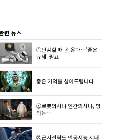
관련 뉴스
①난감할 때 곧 온다…'좋은
규제' 필요
좋은 기억을 심어드립니다
㉓로봇의사냐 인간의사냐, 명
의는…
㉒군사전략도 인공지능 시대