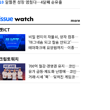
알뜰폰 성장 멈췄다…4달째 순유출
10
more
챗ICT
비밀 편지의 자물쇠, 양자 컴퓨터가 연다
'마그네슘 되고 칼슘 안되고'…다음 'AI 요약' 갈 길은
테마파크에 요양원까지…이종사업 눈독 들이는 게임사
크립토워치
700억 절감·경영권 유지…코인원의 '영리한 딜'
유가 급등·제도화 난항에…코인 또 '멈칫'
거래·시세 '뚝'…잊혀진 게임코인들