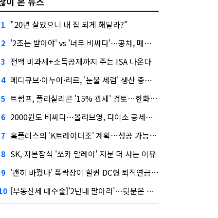
많이 본 뉴스
"20년 살았으니 내 집 되게 해달라?"
1
'2조는 받아야' vs '너무 비싸다'…공차, 매각 성공할까
2
전액 비과세+소득공제까지 주는 ISA 나온다
3
메디큐브·아누아·리르, '눈물 세럼' 생산 중단한다
4
트럼프, 폴리실리콘 '15% 관세' 검토…한화큐셀·OCI 영향은?
5
2000원도 비싸다…올리브영, 다이소 공세에 '가성비'로 맞불
6
홈플러스의 'K트레이더조' 계획…성공 가능성은 '글쎄'
7
SK, 자본잠식 '쏘카 말레이' 지분 더 사는 이유
8
'괜히 바꿨나' 폭락장이 할퀸 DC형 퇴직연금…전문가 조언은
9
[부동산세 대수술]'2년내 팔아라'…뒷문은 열었다
10