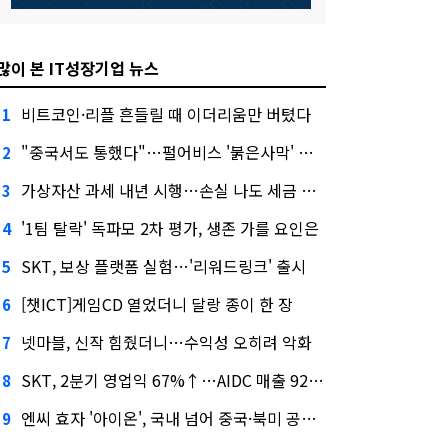
많이 본 IT성장기업 뉴스
비트코인·리플 흔들릴 때 이더리움만 버텼다
1
"중국서도 통했다"…펄어비스 '붉은사막' 최고 게임상
2
가상자산 과세 내년 시행…손실 나도 세금 낸다고?
3
'1팀 탈락' 독파모 2차 평가, 생존 가를 요인은
4
SKT, 보상 플랫폼 실험…'리워드링크' 출시
5
[챗ICT]게임CD 열었더니 달랑 종이 한 장
6
넷마블, 신작 힘줬더니…수익성 오히려 악화
7
SKT, 2분기 영업익 67%↑…AIDC 매출 92% 급증
8
엔씨 효자 '아이온', 국내 넘어 중국·북미 공략 나선다
9