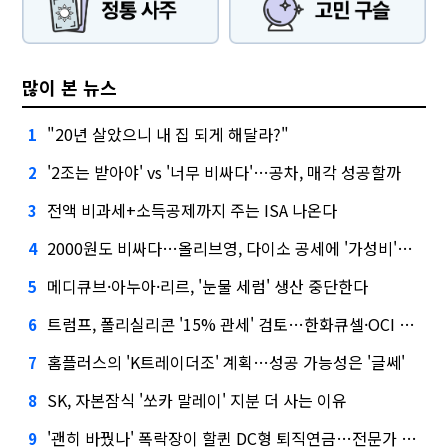
많이 본 뉴스
"20년 살았으니 내 집 되게 해달라?"
1
'2조는 받아야' vs '너무 비싸다'…공차, 매각 성공할까
2
전액 비과세+소득공제까지 주는 ISA 나온다
3
2000원도 비싸다…올리브영, 다이소 공세에 '가성비'로 맞불
4
메디큐브·아누아·리르, '눈물 세럼' 생산 중단한다
5
트럼프, 폴리실리콘 '15% 관세' 검토…한화큐셀·OCI 영향은?
6
홈플러스의 'K트레이더조' 계획…성공 가능성은 '글쎄'
7
SK, 자본잠식 '쏘카 말레이' 지분 더 사는 이유
8
'괜히 바꿨나' 폭락장이 할퀸 DC형 퇴직연금…전문가 조언은
9