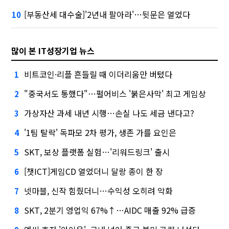
[부동산세 대수술]'2년내 팔아라'…뒷문은 열었다
10
많이 본 IT성장기업 뉴스
비트코인·리플 흔들릴 때 이더리움만 버텼다
1
"중국서도 통했다"…펄어비스 '붉은사막' 최고 게임상
2
가상자산 과세 내년 시행…손실 나도 세금 낸다고?
3
'1팀 탈락' 독파모 2차 평가, 생존 가를 요인은
4
SKT, 보상 플랫폼 실험…'리워드링크' 출시
5
[챗ICT]게임CD 열었더니 달랑 종이 한 장
6
넷마블, 신작 힘줬더니…수익성 오히려 악화
7
SKT, 2분기 영업익 67%↑…AIDC 매출 92% 급증
8