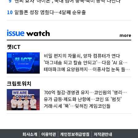
엔씨 효자 '아이온', 국내 넘어 중국·북미 공략 나선다
9
알뜰폰 성장 멈췄다…4달째 순유출
10
more
챗ICT
비밀 편지의 자물쇠, 양자 컴퓨터가 연다
'마그네슘 되고 칼슘 안되고'…다음 'AI 요약' 갈 길은
테마파크에 요양원까지…이종사업 눈독 들이는 게임사
크립토워치
700억 절감·경영권 유지…코인원의 '영리한 딜'
유가 급등·제도화 난항에…코인 또 '멈칫'
거래·시세 '뚝'…잊혀진 게임코인들
회사소개
이용약관
개인정보취급방침
저작권안내