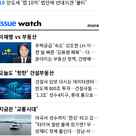
양도세 '캡 10억' 법안에 반대의견 '불티'
10
more
이재명 vs 부동산
주택공급 '속도' 강조한 LH 이성훈 "전력질주해야"
한 발 빠른 '김용범 페북'…더 강한 부동산 규제 나오나
쏟아지는 부동산 정책, 간명해져야
오늘도 '핫한' 건설부동산
건설사 입맛 다시는 데이터센터…암초는 '주민 반대'
반도체 800조 투자…건설사들 "물 들어온다!"
'1.3조' 성수4지구, 롯데 품으로…'성수르엘 S70' 거듭
지금은 '교통시대'
마곡서 성수까지 '한강' 타고 갔습니다
"타이어 절반 물에 잠기면? 무조건 탈출하세요"
양재IC 정체 줄인다…성남-서초 고속도로 2029년 착공