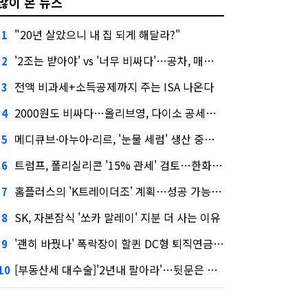
많이 본 뉴스
"20년 살았으니 내 집 되게 해달라?"
1
'2조는 받아야' vs '너무 비싸다'…공차, 매각 성공할까
2
전액 비과세+소득공제까지 주는 ISA 나온다
3
2000원도 비싸다…올리브영, 다이소 공세에 '가성비'로 맞불
4
메디큐브·아누아·리르, '눈물 세럼' 생산 중단한다
5
트럼프, 폴리실리콘 '15% 관세' 검토…한화큐셀·OCI 영향은?
6
홈플러스의 'K트레이더조' 계획…성공 가능성은 '글쎄'
7
SK, 자본잠식 '쏘카 말레이' 지분 더 사는 이유
8
'괜히 바꿨나' 폭락장이 할퀸 DC형 퇴직연금…전문가 조언은
9
[부동산세 대수술]'2년내 팔아라'…뒷문은 열었다
10