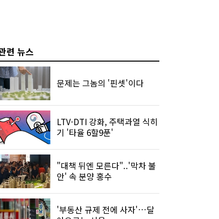
관련 뉴스
문제는 그놈의 '핀셋'이다
LTV·DTI 강화, 주택과열 식히
기 '타율 6할9푼'
"대책 뒤엔 모른다"..'막차 불
안' 속 분양 홍수
'부동산 규제 전에 사자'…달