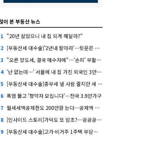
많이 본 부동산 뉴스
"20년 살았으니 내 집 되게 해달라?"
1
[부동산세 대수술]'2년내 팔아라'…뒷문은 열었다
2
"오른 양도세, 결국 매수자에"…'손피' 부활할까?
3
'난 없는데…' 서울에 내 집 가진 외국인 3만3000명
4
[부동산세 대수술]종부세 낼 사람 줄지만 세 부담 커진다
5
폭염 뚫고 '청약자 모십니다'…전국 3.9만가구
6
월세세액공제한도 200만원 는다…공제액 최대 54만원↑
7
[인사이드 스토리]가덕도 또 암초?…공공공사의 '굴레'
8
[부동산세 대수술]고가·비거주 1주택 부담…'대전족'도 불똥
9